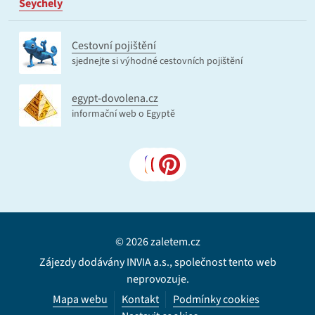
Seychely
Cestovní pojištění
sjednejte si výhodné cestovních pojištění
egypt-dovolena.cz
informační web o Egyptě
© 2026 zaletem.cz
Zájezdy dodávány INVIA a.s., společnost tento web
neprovozuje.
Mapa webu
Kontakt
Podmínky cookies