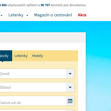
0 485
ubytovacích zařízení a
90 797
termínů pro dovolenou.
Letenky
Magazín o cestování
Akce
jezdy
Letenky
Hotely
Země
Oblast