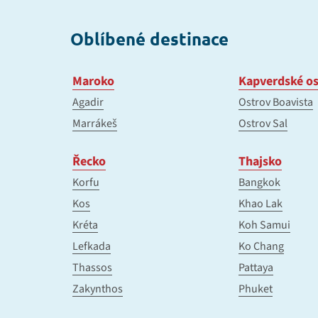
Oblíbené destinace
Maroko
Kapverdské os
Agadir
Ostrov Boavista
Marrákeš
Ostrov Sal
Řecko
Thajsko
Korfu
Bangkok
Kos
Khao Lak
Kréta
Koh Samui
Lefkada
Ko Chang
Thassos
Pattaya
Zakynthos
Phuket