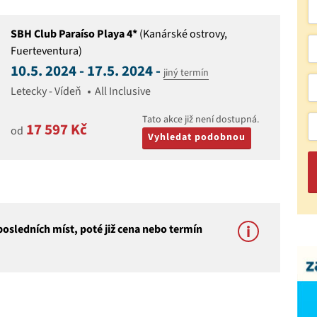
SBH Club Paraíso Playa 4*
(Kanárské ostrovy,
Fuerteventura)
10.5. 2024 - 17.5. 2024 -
jiný termín
Letecky - Vídeň
All Inclusive
Tato akce již není dostupná.
17 597 Kč
od
Vyhledat podobnou
osledních míst, poté již cena nebo termín