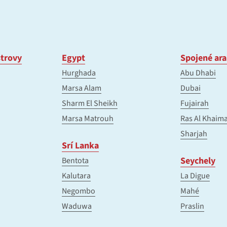
trovy
Egypt
Spojené ara
Hurghada
Abu Dhabi
Marsa Alam
Dubai
Sharm El Sheikh
Fujairah
Marsa Matrouh
Ras Al Khaim
Sharjah
Srí Lanka
Seychely
Bentota
Kalutara
La Digue
Negombo
Mahé
Waduwa
Praslin