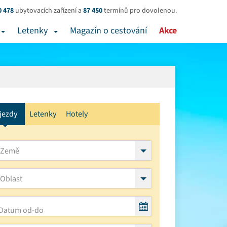
0 478
ubytovacích zařízení a
87 450
termínů pro dovolenou.
Letenky
Magazín o cestování
Akce
jezdy
Letenky
Hotely
Země
Oblast