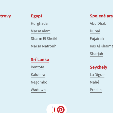
trovy
Egypt
Spojené ara
Hurghada
Abu Dhabi
Marsa Alam
Dubai
Sharm El Sheikh
Fujairah
Marsa Matrouh
Ras Al Khaim
Sharjah
Srí Lanka
Seychely
Bentota
Kalutara
La Digue
Negombo
Mahé
Waduwa
Praslin