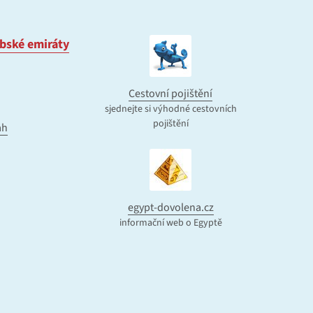
bské emiráty
Cestovní pojištění
sjednejte si výhodné cestovních
pojištění
ah
egypt-dovolena.cz
informační web o Egyptě