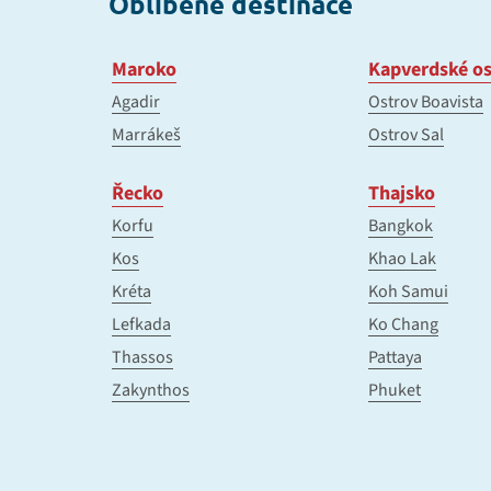
Oblíbené destinace
Maroko
Kapverdské os
Agadir
Ostrov Boavista
Marrákeš
Ostrov Sal
Řecko
Thajsko
Korfu
Bangkok
Kos
Khao Lak
Kréta
Koh Samui
Lefkada
Ko Chang
Thassos
Pattaya
Zakynthos
Phuket