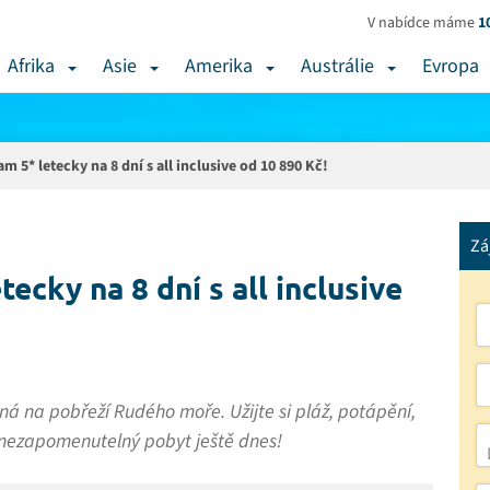
V nabídce máme
1
Afrika
Asie
Amerika
Austrálie
Evropa
m 5* letecky na 8 dní s all inclusive od 10 890 Kč!
Zá
ecky na 8 dní s all inclusive
ná na pobřeží Rudého moře. Užijte si pláž, potápění,
si nezapomenutelný pobyt ještě dnes!