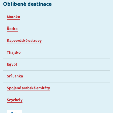
Oblíbené destinace
Maroko
Řecko
Kapverdské ostrovy
Thajsko
Egypt
Srí Lanka
Spojené arabské emiráty
Seychely