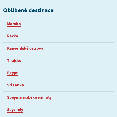
Oblíbené destinace
Maroko
Řecko
Kapverdské ostrovy
Thajsko
Egypt
Srí Lanka
Spojené arabské emiráty
Seychely