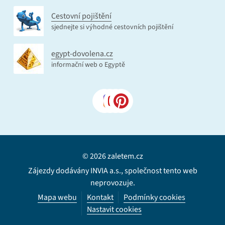
Cestovní pojištění
sjednejte si výhodné cestovních pojištění
egypt-dovolena.cz
informační web o Egyptě
© 2026 zaletem.cz
Zájezdy dodávány INVIA a.s., společnost tento web
neprovozuje.
Mapa webu
Kontakt
Podmínky cookies
Nastavit cookies