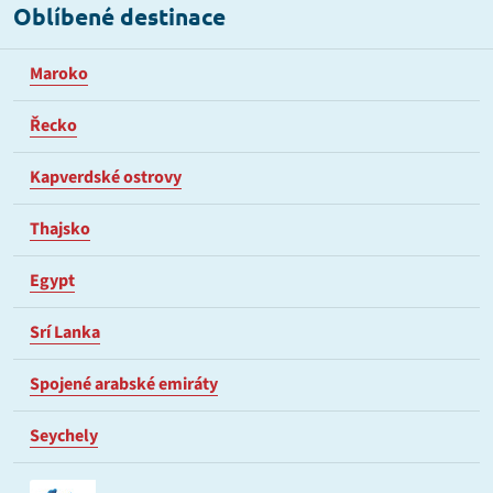
Oblíbené destinace
Maroko
Řecko
Kapverdské ostrovy
Thajsko
Egypt
Srí Lanka
Spojené arabské emiráty
Seychely