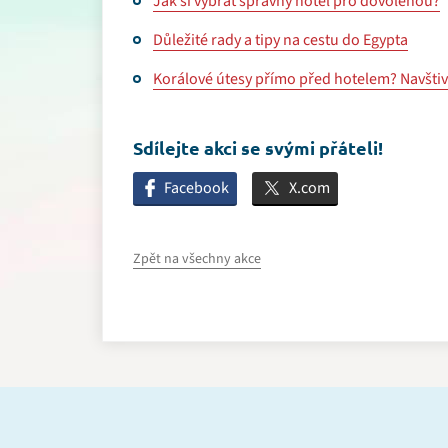
Jak si vybrat správný hotel pro dovolenou?
Důležité rady a tipy na cestu do Egypta
Korálové útesy přímo před hotelem? Navšti
Sdílejte akci se svými přáteli!
Facebook
X.com
Zpět na všechny akce