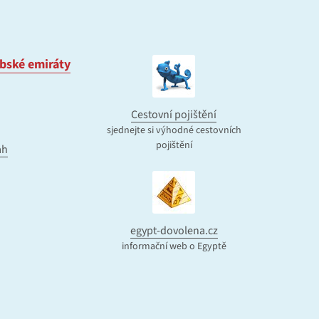
bské emiráty
Cestovní pojištění
sjednejte si výhodné cestovních
pojištění
ah
egypt-dovolena.cz
informační web o Egyptě