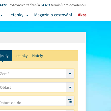
0 472
ubytovacích zařízení a
84 403
termínů pro dovolenou.
Letenky
Magazín o cestování
Akce
jezdy
Letenky
Hotely
Země
Oblast