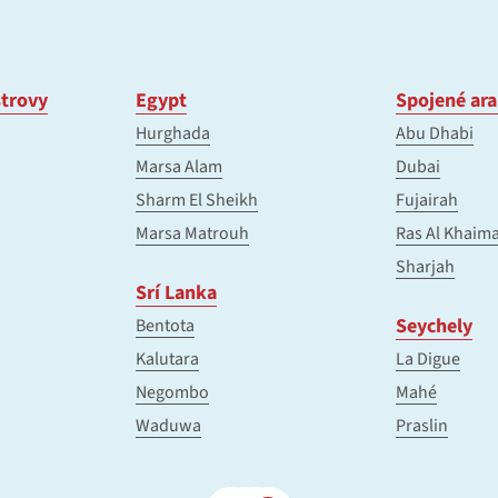
trovy
Egypt
Spojené ara
Hurghada
Abu Dhabi
Marsa Alam
Dubai
Sharm El Sheikh
Fujairah
Marsa Matrouh
Ras Al Khaim
Sharjah
Srí Lanka
Seychely
Bentota
Kalutara
La Digue
Negombo
Mahé
Waduwa
Praslin