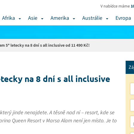
V nabídce máme
1
Afrika
Asie
Amerika
Austrálie
Evropa
m 5* letecky na 8 dní s all inclusive od 11 490 Kč!
Zá
ecky na 8 dní s all inclusive
terý jinde nenajdete. A těsně nad ní – resort, kde se
marina Queen Resort v Marsa Alam není jen místo. Je to