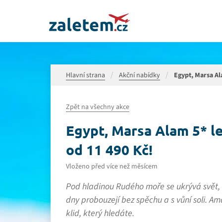
Hlavní strana
Akční nabídky
Egypt, Marsa Ala
Zpět na všechny akce
Egypt, Marsa Alam 5* let
od 11 490 Kč!
Vloženo před více než měsícem
Pod hladinou Rudého moře se ukrývá svět, k
dny probouzejí bez spěchu a s vůní soli. A
klid, který hledáte.