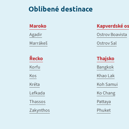
Oblíbené destinace
Maroko
Kapverdské os
Agadir
Ostrov Boavista
Marrákeš
Ostrov Sal
Řecko
Thajsko
Korfu
Bangkok
Kos
Khao Lak
Kréta
Koh Samui
Lefkada
Ko Chang
Thassos
Pattaya
Zakynthos
Phuket