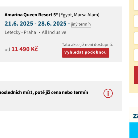
Amarina Queen Resort 5*
(Egypt, Marsa Alam)
21.6. 2025 - 28.6. 2025 -
jiný termín
Letecky - Praha
All Inclusive
Tato akce již není dostupná.
11 490 Kč
od
Vyhledat podobnou
osledních míst, poté již cena nebo termín