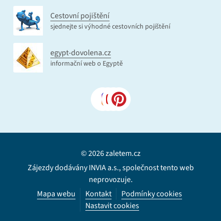
Cestovní pojištění
sjednejte si výhodné cestovních pojištění
egypt-dovolena.cz
informační web o Egyptě
© 2026 zaletem.cz
Zájezdy dodávány INVIA a.s., společnost tento web
neprovozuje.
Mapa webu
Kontakt
Podmínky cookies
Nastavit cookies