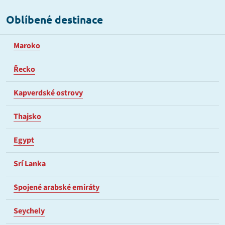
Oblíbené destinace
Maroko
Řecko
Kapverdské ostrovy
Thajsko
Egypt
Srí Lanka
Spojené arabské emiráty
Seychely