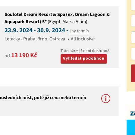
Soulotel Dream Resort & Spa (ex. Dream Lagoon &
Aquapark Resort) 5*
(Egypt, Marsa Alam)
23.9. 2024 - 30.9. 2024 -
jiný termín
Letecky - Praha, Brno, Ostrava
All Inclusive
Tato akce již není dostupná.
13 190 Kč
od
Vyhledat podobnou
osledních míst, poté již cena nebo termín