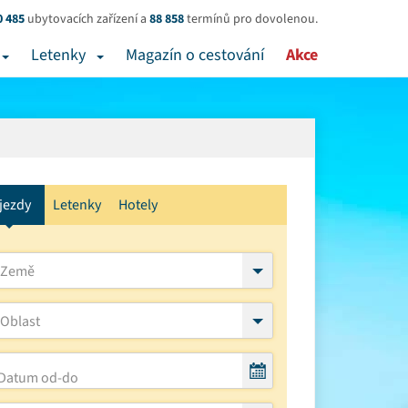
0 485
ubytovacích zařízení a
88 858
termínů pro dovolenou.
Letenky
Magazín o cestování
Akce
jezdy
Letenky
Hotely
Země
Oblast