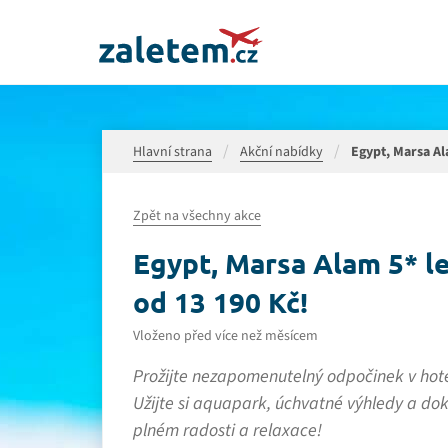
Hlavní strana
Akční nabídky
Egypt, Marsa Ala
Zpět na všechny akce
Egypt, Marsa Alam 5* let
od 13 190 Kč!
Vloženo před více než měsícem
Prožijte nezapomenutelný odpočinek v hote
Užijte si aquapark, úchvatné výhledy a do
plném radosti a relaxace!