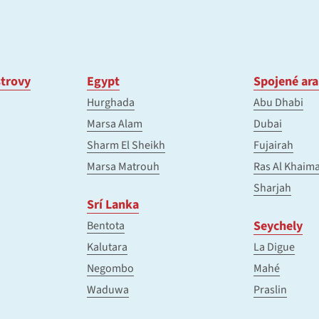
trovy
Egypt
Spojené ara
Hurghada
Abu Dhabi
Marsa Alam
Dubai
Sharm El Sheikh
Fujairah
Marsa Matrouh
Ras Al Khaim
Sharjah
Srí Lanka
Seychely
Bentota
Kalutara
La Digue
Negombo
Mahé
Waduwa
Praslin