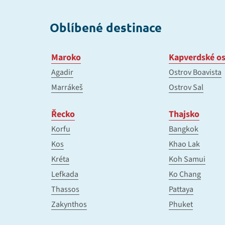
Oblíbené destinace
Maroko
Kapverdské os
Agadir
Ostrov Boavista
Marrákeš
Ostrov Sal
Řecko
Thajsko
Korfu
Bangkok
Kos
Khao Lak
Kréta
Koh Samui
Lefkada
Ko Chang
Thassos
Pattaya
Zakynthos
Phuket