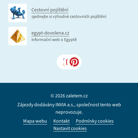
Cestovní pojištění
sjednejte si výhodné cestovních pojištění
egypt-dovolena.cz
informační web o Egyptě
© 2026 zaletem.cz
Zájezdy dodávány INVIA a.s., společnost tento web
neprovozuje.
Mapa webu
Kontakt
Podmínky cookies
Nastavit cookies