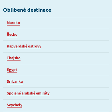
Oblíbené destinace
Maroko
Řecko
Kapverdské ostrovy
Thajsko
Egypt
Srí Lanka
Spojené arabské emiráty
Seychely