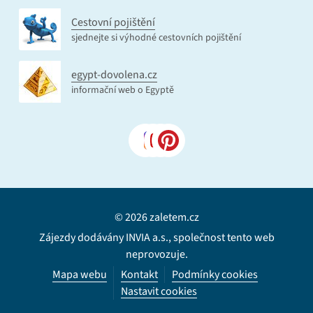
Cestovní pojištění
sjednejte si výhodné cestovních pojištění
egypt-dovolena.cz
informační web o Egyptě
© 2026 zaletem.cz
Zájezdy dodávány INVIA a.s., společnost tento web
neprovozuje.
Mapa webu
Kontakt
Podmínky cookies
Nastavit cookies