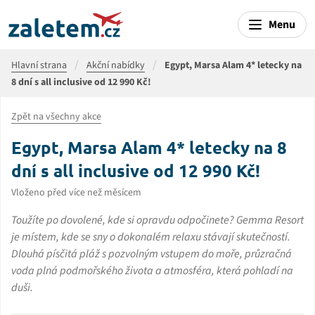
Menu
Hlavní strana
Akční nabídky
Egypt, Marsa Alam 4* letecky na
8 dní s all inclusive od 12 990 Kč!
Zpět na všechny akce
Egypt, Marsa Alam 4* letecky na 8
dní s all inclusive od 12 990 Kč!
Vloženo před více než měsícem
Toužíte po dovolené, kde si opravdu odpočinete? Gemma Resort
je místem, kde se sny o dokonalém relaxu stávají skutečností.
Dlouhá písčitá pláž s pozvolným vstupem do moře, průzračná
voda plná podmořského života a atmosféra, která pohladí na
duši.