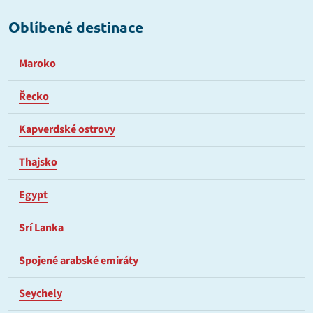
Oblíbené destinace
Maroko
Řecko
Kapverdské ostrovy
Thajsko
Egypt
Srí Lanka
Spojené arabské emiráty
Seychely