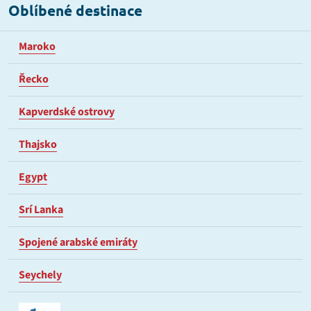
Oblíbené destinace
Maroko
Řecko
Kapverdské ostrovy
Thajsko
Egypt
Srí Lanka
Spojené arabské emiráty
Seychely