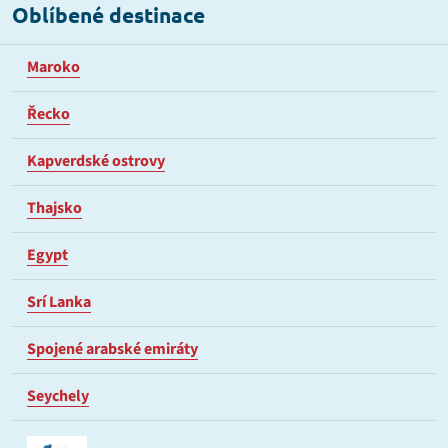
Oblíbené destinace
Maroko
Řecko
Kapverdské ostrovy
Thajsko
Egypt
Srí Lanka
Spojené arabské emiráty
Seychely