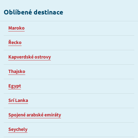
Oblíbené destinace
Maroko
Řecko
Kapverdské ostrovy
Thajsko
Egypt
Srí Lanka
Spojené arabské emiráty
Seychely