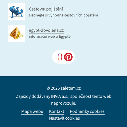
Cestovní pojištění
sjednejte si výhodné cestovních pojištění
egypt-dovolena.cz
informační web o Egyptě
© 2026 zaletem.cz
Zájezdy dodávány INVIA a.s., společnost tento web
neprovozuje.
Mapa webu
Kontakt
Podmínky cookies
Nastavit cookies