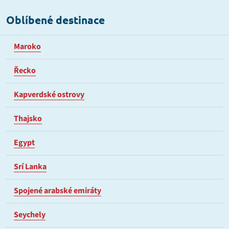
Oblíbené destinace
Maroko
Řecko
Kapverdské ostrovy
Thajsko
Egypt
Srí Lanka
Spojené arabské emiráty
Seychely