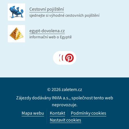
Cestovní pojištění
sjednejte si výhodné cestovních pojištění
egypt-dovolena.cz
informační web o Egyptě
© 2026 zaletem.cz
Zájezdy dodávány INVIA a.s., společnost tento web
neprovozuje.
Mapa webu
Kontakt
Podmínky cookies
Nastavit cookies