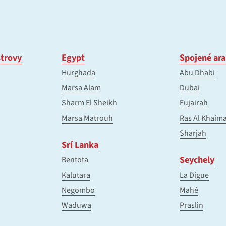
trovy
Egypt
Spojené ara
Hurghada
Abu Dhabi
Marsa Alam
Dubai
Sharm El Sheikh
Fujairah
Marsa Matrouh
Ras Al Khaim
Sharjah
Srí Lanka
Seychely
Bentota
Kalutara
La Digue
Negombo
Mahé
Waduwa
Praslin