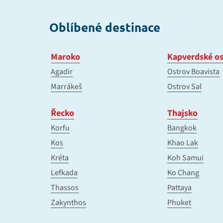
Oblíbené destinace
Maroko
Kapverdské os
Agadir
Ostrov Boavista
Marrákeš
Ostrov Sal
Řecko
Thajsko
Korfu
Bangkok
Kos
Khao Lak
Kréta
Koh Samui
Lefkada
Ko Chang
Thassos
Pattaya
Zakynthos
Phuket