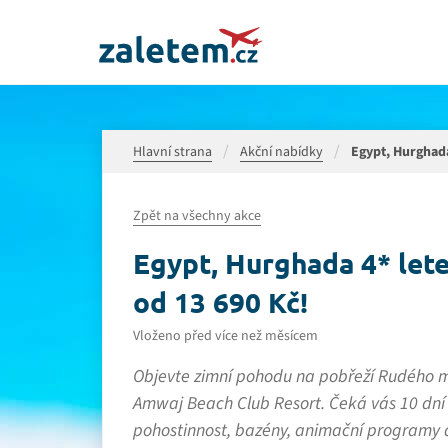
Hlavní strana
Akční nabídky
Egypt, Hurghada 
Zpět na všechny akce
Egypt, Hurghada 4* letec
od 13 690 Kč!
Vloženo před více než měsícem
Objevte zimní pohodu na pobřeží Rudého moř
Amwaj Beach Club Resort. Čeká vás 10 dní p
pohostinnost, bazény, animační programy a