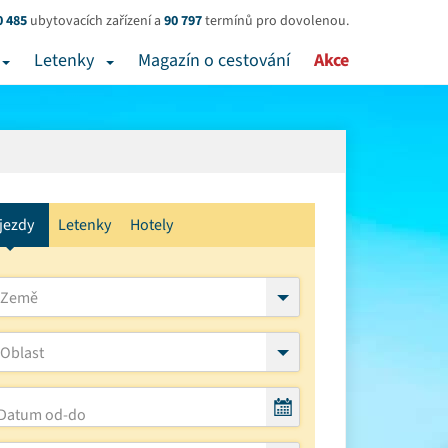
0 485
ubytovacích zařízení a
90 797
termínů pro dovolenou.
Letenky
Magazín o cestování
Akce
jezdy
Letenky
Hotely
Země
Oblast