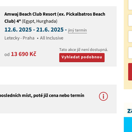
Amwaj Beach Club Resort (ex. Pickalbatros Beach
Club) 4*
(Egypt, Hurghada)
12.6. 2025 - 21.6. 2025 -
jiný termín
Letecky - Praha
All Inclusive
Tato akce již není dostupná.
13 690 Kč
od
Vyhledat podobnou
osledních míst, poté již cena nebo termín