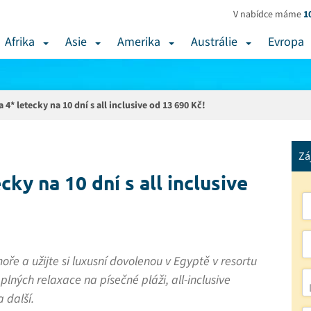
V nabídce máme
1
Afrika
Asie
Amerika
Austrálie
Evropa
4* letecky na 10 dní s all inclusive od 13 690 Kč!
Zá
ky na 10 dní s all inclusive
e a užijte si luxusní dovolenou v Egyptě v resortu
lných relaxace na písečné pláži, all-inclusive
 další.