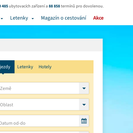
0 485
ubytovacích zařízení a
88 858
termínů pro dovolenou.
Letenky
Magazín o cestování
Akce
jezdy
Letenky
Hotely
Země
Oblast