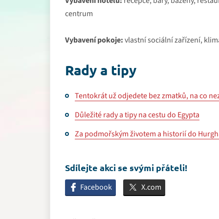
Vybavení hotelu:
recepce, bary, bazény, restau
centrum
Vybavení pokoje:
vlastní sociální zařízení, kli
Rady a tipy
Tentokrát už odjedete bez zmatků, na co 
Důležité rady a tipy na cestu do Egypta
Za podmořským životem a historií do Hurg
Sdílejte akci se svými přáteli!
Facebook
X.com