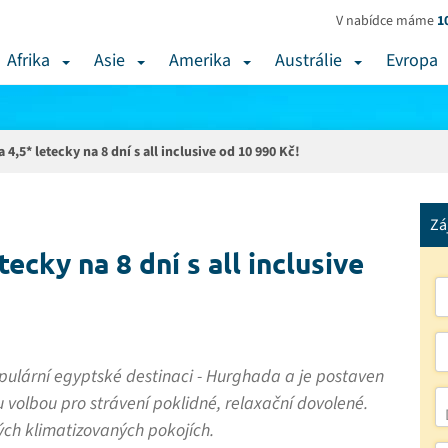
V nabídce máme
1
Afrika
Asie
Amerika
Austrálie
Evropa
4,5* letecky na 8 dní s all inclusive od 10 990 Kč!
Zá
ecky na 8 dní s all inclusive
pulární egyptské destinaci - Hurghada a je postaven
 volbou pro strávení poklidné, relaxační dovolené.
ých klimatizovaných pokojích.