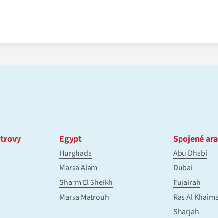
trovy
Egypt
Spojené ara
Hurghada
Abu Dhabi
Marsa Alam
Dubai
Sharm El Sheikh
Fujairah
Marsa Matrouh
Ras Al Khaim
Sharjah