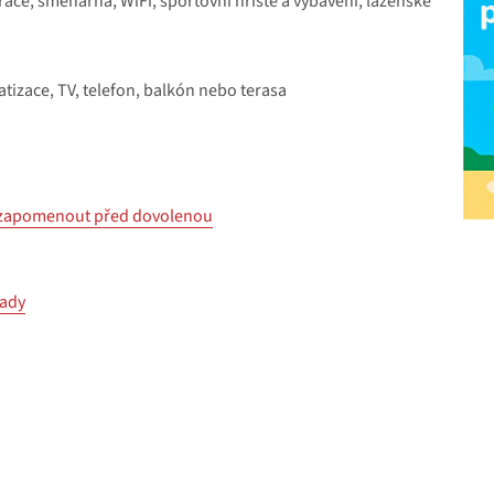
race, směnárna, WiFi, sportovní hřiště a vybavení, lázeňské
matizace, TV, telefon, balkón nebo terasa
nezapomenout před dovolenou
hady