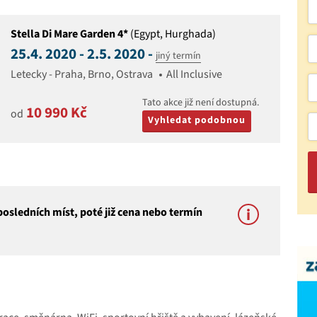
Stella Di Mare Garden 4*
(Egypt, Hurghada)
25.4. 2020 - 2.5. 2020 -
jiný termín
Letecky - Praha, Brno, Ostrava
All Inclusive
Tato akce již není dostupná.
10 990 Kč
od
Vyhledat podobnou
osledních míst, poté již cena nebo termín