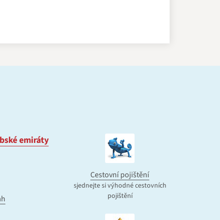
bské emiráty
Cestovní pojištění
sjednejte si výhodné cestovních
pojištění
ah