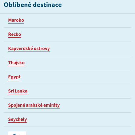
Oblíbené destinace
Maroko
Řecko
Kapverdské ostrovy
Thajsko
Egypt
Srí Lanka
Spojené arabské emiráty
Seychely