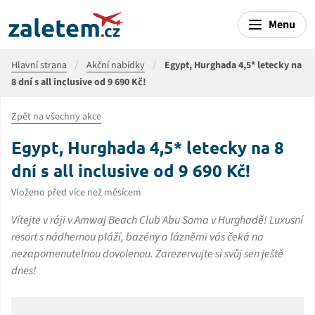
Menu
Hlavní strana
Akční nabídky
Egypt, Hurghada 4,5* letecky na
8 dní s all inclusive od 9 690 Kč!
Zpět na všechny akce
Egypt, Hurghada 4,5* letecky na 8
dní s all inclusive od 9 690 Kč!
Vloženo před více než měsícem
Vítejte v ráji v Amwaj Beach Club Abu Soma v Hurghadě! Luxusní
resort s nádhernou pláží, bazény a lázněmi vás čeká na
nezapomenutelnou dovolenou. Zarezervujte si svůj sen ještě
dnes!