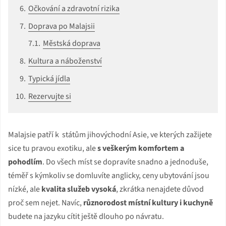
Očkování a zdravotní rizika
Doprava po Malajsii
Městská doprava
Kultura a náboženství
Typická jídla
Rezervujte si
Malajsie patří k státům jihovýchodní Asie, ve kterých zažijete
sice tu pravou exotiku, ale
s veškerým komfortem a
pohodlím
. Do všech míst se dopravíte snadno a jednoduše,
téměř s kýmkoliv se domluvíte anglicky, ceny ubytování jsou
nízké, ale
kvalita služeb vysoká
, zkrátka nenajdete důvod
proč sem nejet. Navíc,
různorodost místní kultury i kuchyně
budete na jazyku cítit ještě dlouho po návratu.