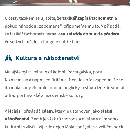
U cesty taxíkem se ujistěte, že
taxikář zapíná tachometr,
a
pokud náhodou „zapomene“, připomeňte mu to. V případě,
že taxikář tachometr nemá,
cenu si vždy domluvte předem
.
Ve velkých městech funguje dobře Uber.
Kultura a náboženství
Malajsie byla v minulosti kolonií Portugalska, poté
Nizozemska a naposled Británie. Není tak překvapením, že se
do malajštiny vloudilo mnoho anglických slov a lze zde vnímat
odraz portugalské a nizozemské kultury.
V Malajsii převládá
Islám
, který je ustanoven jako
státní
náboženství
. Země je však různorodá a mísí se v ní mnoho
kulturních vlivů – žijí zde nejen Malajsané, ale ve velkém počtu