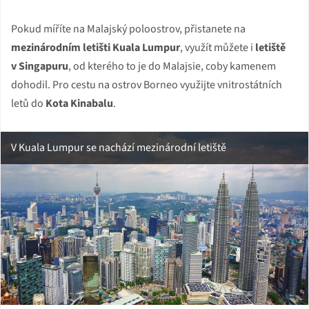
Pokud míříte na Malajský poloostrov, přistanete na
mezinárodním letišti Kuala Lumpur
, využít můžete i
letiště
v Singapuru
, od kterého to je do Malajsie, coby kamenem
dohodil. Pro cestu na ostrov Borneo využijte vnitrostátních
letů do
Kota Kinabalu
.
V Kuala Lumpur se nachází mezinárodní letiště