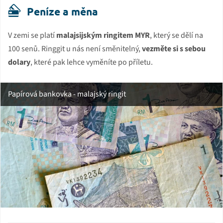
Peníze a měna
V zemi se platí
malajsijským ringitem MYR
, který se dělí na
100 senů. Ringgit u nás není směnitelný,
vezměte si s sebou
dolary
, které pak lehce vyměníte po příletu.
Papírová bankovka - malajský ringit