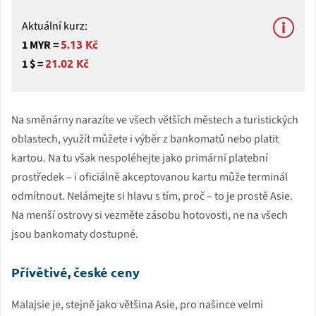
Aktuální kurz:
5.13 Kč
1 MYR =
21.02 Kč
1 $ =
Na směnárny narazíte ve všech větších městech a turistických
oblastech, využít můžete i výběr z bankomatů nebo platit
kartou. Na tu však nespoléhejte jako primární platební
prostředek – i oficiálně akceptovanou kartu může terminál
odmítnout. Nelámejte si hlavu s tím, proč – to je prostě Asie.
Na menší ostrovy si vezměte zásobu hotovosti, ne na všech
jsou bankomaty dostupné.
Přívětivé, české ceny
Malajsie je, stejně jako většina Asie, pro našince velmi