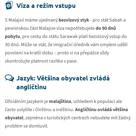
Víza a režim vstupu
S Malajsií máme ujednaný
bezvízový styk
- pro stát Sabah a
pevninskou část Malajsie víza nepotřebujete
do 90 dnů
pobytu
, pro cestu do státu Sarawak platí bezvízový vstup do
30 dnů. Může se stát, že imigrační úředník vám omylem udělí
povolení na kratší dobu – proto si na přepážce vždy
zkontrolujte platnost razítka v pase.
Jazyk: Většina obyvatel zvládá
angličtinu
Oficiálním jazykem je
malajština
, vzhledem k populaci ale
často uslyšíte i čínštinu a indštinu.
Angličtinu ovládá většina
obyvatel
, zejména v turistických centrech nebudete mít žádný
problém se domluvit.