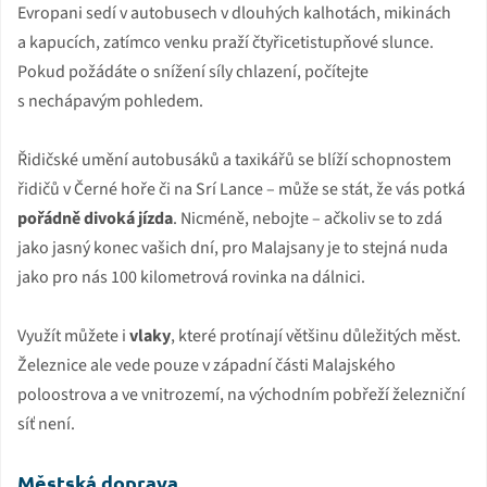
Evropani sedí v autobusech v dlouhých kalhotách, mikinách
a kapucích, zatímco venku praží čtyřicetistupňové slunce.
Pokud požádáte o snížení síly chlazení, počítejte
s nechápavým pohledem.
Řidičské umění autobusáků a taxikářů se blíží schopnostem
řidičů v Černé hoře či na Srí Lance – může se stát, že vás potká
pořádně divoká jízda
. Nicméně, nebojte – ačkoliv se to zdá
jako jasný konec vašich dní, pro Malajsany je to stejná nuda
jako pro nás 100 kilometrová rovinka na dálnici.
Využít můžete i
vlaky
, které protínají většinu důležitých měst.
Železnice ale vede pouze v západní části Malajského
poloostrova a ve vnitrozemí, na východním pobřeží železniční
síť není.
Městská doprava