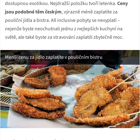
dostupnou exotikou. Nejdražší položku tvoří letenka.
Ceny
jsou podobné těm českým
, výrazně méně zaplatíte za
pouliční jídla a bistra. All inclusive pobyty se nevyplatí –
nejenže byste neochutnali jednu z nejlepších kuchyní na
světě, ale také byste za stravování zaplatili zbytečně moc.
Menší cenu za jídlo zaplatíte v pouličním bistru