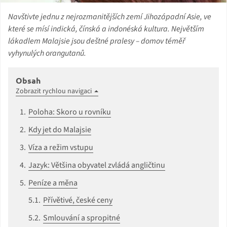
Navštivte jednu z nejrozmanitějších zemí Jihozápadní Asie, ve
které se mísí indická, čínská a indonéská kultura. Největším
lákadlem Malajsie jsou deštné pralesy – domov téměř
vyhynulých orangutanů.
Obsah
Zobrazit rychlou navigaci
Poloha: Skoro u rovníku
Kdy jet do Malajsie
Víza a režim vstupu
Jazyk: Většina obyvatel zvládá angličtinu
Peníze a měna
Přívětivé, české ceny
Smlouvání a spropitné