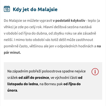
Kdy jet do Malajsie
Do Malajsie se můžete vypravit
v podstatě kdykoliv
- teplo (a
vlhko) je zde po celý rok. Hlavní dešťová sezóna nastává
v období od října do dubna, od zbytku roku se ale zásadně
neliší. I mimo toto období vás totiž déšť může zastihnout
poměrně často, většinou ale jen v odpoledních hodinách a
na
pár minut.
Na západním pobřeží poloostrova spadne nejvíce
srážek
od září do prosince
, ve východní části
od
listopadu do ledna
, na Borneu pak
od října do
února
.