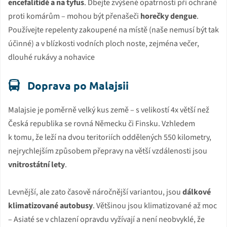
encefalitidě a na tyfus
. Dbejte zvýšené opatrnosti při ochraně
proti komárům – mohou být přenašeči
horečky dengue
.
Používejte repelenty zakoupené na místě (naše nemusí být tak
účinné) a v blízkosti vodních ploch noste, zejména večer,
dlouhé rukávy a nohavice
Doprava po Malajsii
Malajsie je poměrně velký kus země – s velikostí 4x větší než
Česká republika se rovná Německu či Finsku. Vzhledem
k tomu, že leží na dvou teritoriích oddělených 550 kilometry,
nejrychlejším způsobem přepravy na větší vzdálenosti jsou
vnitrostátní lety
.
Levnější, ale zato časově náročnější variantou, jsou
dálkové
klimatizované autobusy
. Většinou jsou klimatizované až moc
– Asiaté se v chlazení opravdu vyžívají a není neobvyklé, že