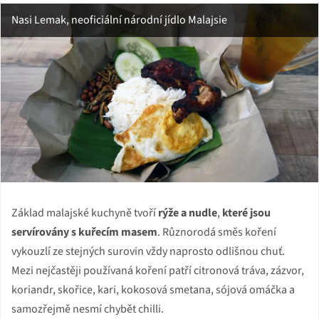
Nasi Lemak, neoficiální národní jídlo Malajsie
Základ malajské kuchyně tvoří
rýže a nudle
,
které jsou
servírovány s kuřecím masem
. Různorodá směs koření
vykouzlí ze stejných surovin vždy naprosto odlišnou chuť.
Mezi nejčastěji používaná koření patří citronová tráva, zázvor,
koriandr, skořice, kari, kokosová smetana, sójová omáčka a
samozřejmě nesmí chybět chilli.