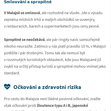
Smlouvání a spropitné
V Malajsii se smlouvá
, ale rozhodně ne všude. Jde o výsadu
zejména místních trhů a malých obchůdků se suvenýry,
v restauracích, barech a supermarketech jsou ceny pevné.
Spropitné se neočekává
, ale pár ringity navíc samozřejmě
nikoho neurazíte. Zatímco u nás platí pravidlo 10 %, v Malajsii
potěšíte i pár drobnými. Tomu tak ale nemusí být
v rozvinutých turistických oblastech, kde jsou Malajsané již
zvyklí na určitý přístup turistů a spropitné mohou vnímat jako
standard.
Očkování a zdravotní rizika
Pro cestu do Malajsie není žádné povinné očkování, zvažte
však očkování proti
žloutence typu A i B, japonské