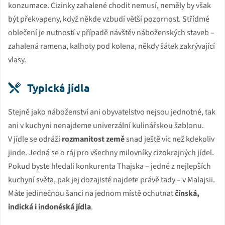
konzumace. Cizinky zahalené chodit nemusí, neměly by však
být překvapeny, když někde vzbudí větší pozornost. Střídmé
oblečení je nutností v případě návštěv náboženských staveb –
zahalená ramena, kalhoty pod kolena, někdy šátek zakrývající
vlasy.
Typická jídla
Stejně jako náboženství ani obyvatelstvo nejsou jednotné, tak
ani v kuchyni nenajdeme univerzální kulinářskou šablonu.
V jídle se odráží
rozmanitost země
snad ještě víc než kdekoliv
jinde. Jedná se o ráj pro všechny milovníky cizokrajných jídel.
Pokud byste hledali konkurenta Thajska – jedné z nejlepších
kuchyní světa, pak jej dozajisté najdete právě tady – v Malajsii.
Máte jedinečnou šanci na jednom místě ochutnat
čínská,
indická i indonéská jídla
.