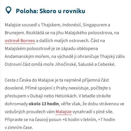
Poloha: Skoro u rovníku
Malajsie sousedí s Thajskem, Indonésií, Singapurem a
Brunejem. Rozkládá se na jihu Malajského poloostrova, na
ostrově Borneo
a dalších malých ostrovech. Část na
Malajském poloostrově je ze západu obklopena
Andamanským mořem, na východě ji ohraničuje Thajský záliv.
Ostrovní část omílá moře Jihočínské, Saluské a Cebeské.
Cesta z Česka do Malajsie je ta nejméně příjemná část
dovolené. Přímé spojení z Prahy neexistuje, počítejte s
přestupem v Dubaji nebo Helsinkách. V letadle strávíte
dohromady
okolo 13 hodin
, věřte však, že dobu strávenou ve
vzdušných proudech vám
Malajsie
vynahradí v plné síle.
Připravte se na časový posun +6 hodin v letním, +7 hodin
v zimním čase.