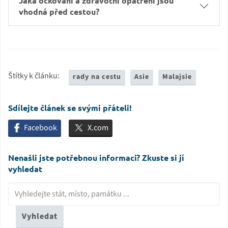
Jaká očkování a zdravotní opatření jsou
vhodná před cestou?
Štítky k článku:
rady na cestu
Asie
Malajsie
Sdílejte článek se svými přáteli!
Facebook
X.com
Nenašli jste potřebnou informaci? Zkuste si jí
vyhledat
Vyhledat