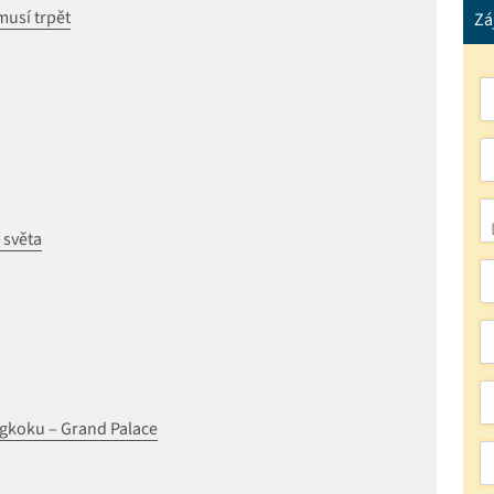
musí trpět
Zá
o světa
gkoku – Grand Palace