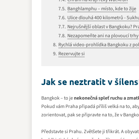
Banghlamphu – místo, kde to žije
Ulice dlouhá 400 kilometrů - Sukh
Nejrušnější oblast v Bangkoku? 
Nezapomeňte ani na plovoucí trhy
Rychlá video-prohlídka Bangkoku z poh
Rezervujte si
Jak se neztratit v šíle
Bangkok – to je
nekonečná spleť ruchu a zmat
Pokud vám Praha připadá příliš velká na to, a
zorientovat, pak se připravte na to, že v Bangkok
Představte si Prahu. Zvětšete ji třikrát. A obyv