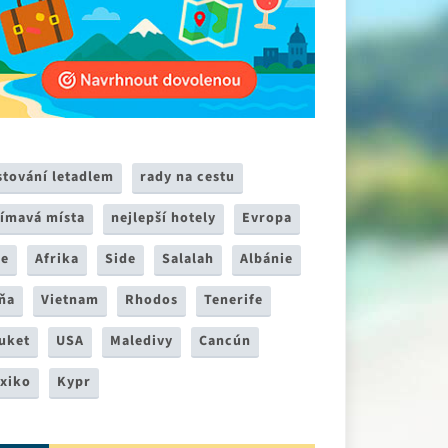
stování letadlem
rady na cestu
jímavá místa
nejlepší hotely
Evropa
ie
Afrika
Side
Salalah
Albánie
ňa
Vietnam
Rhodos
Tenerife
uket
USA
Maledivy
Cancún
xiko
Kypr