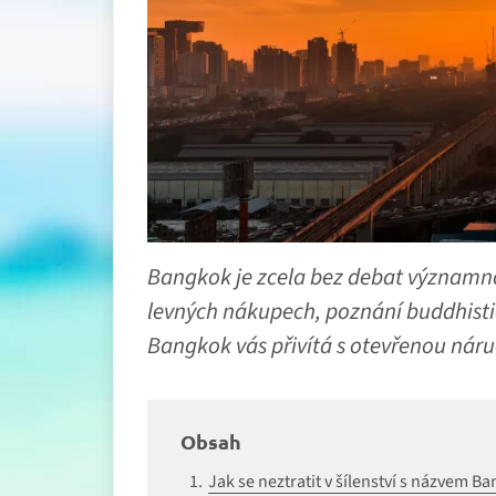
Bangkok je zcela bez debat významno
levných nákupech, poznání buddhistic
Bangkok vás přivítá s otevřenou náru
Obsah
Jak se neztratit v šílenství s názvem B