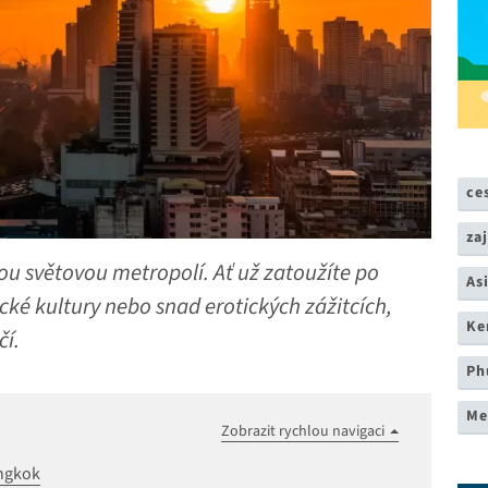
ce
za
u světovou metropolí. Ať už zatoužíte po
As
ké kultury nebo snad erotických zážitcích,
Ke
čí.
Ph
Me
Zobrazit rychlou navigaci
angkok