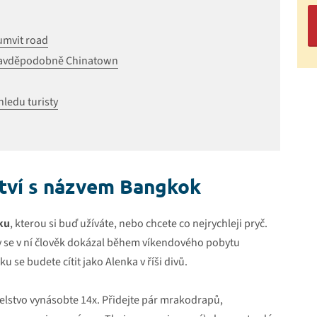
umvit road
Pravděpodobně Chinatown
ledu turisty
nství s názvem Bangkok
ku
, kterou si buď užíváte, nebo chcete co nejrychleji pryč.
by se v ní člověk dokázal během víkendového pobytu
u se budete cítit jako Alenka v říši divů.
atelstvo vynásobte 14x. Přidejte pár mrakodrapů,