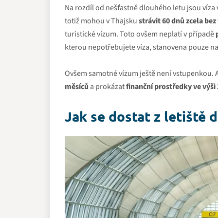
Na rozdíl od nešťastně dlouhého letu jsou víz
totiž mohou v Thajsku
strávit 60 dnů zcela bez 
turistické vízum. Toto ovšem neplatí v případě
kterou nepotřebujete víza, stanovena pouze n
Ovšem samotné vízum ještě není vstupenkou. Ab
měsíců
a prokázat
finanční prostředky ve výši
Jak se dostat z letiště 