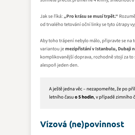
stihnete přečíst průměrně 4 knihy, shlédnout 6 
Jak se říká:
„Pro krásu se musí trpět.“
Rozumějt
od trvalého tetování oční linky se tyto útrapy vyp
Aby toho trápení nebylo málo, připravte se na t
variantou je
mezipřistání v Istanbulu, Dubaji 
komplikovanější doprava, rozhodně stojí za to si
alespoň jeden den.
A ještě jedna věc – nezapomeňte, že po př
letního času
o 5 hodin
, v případě zimního
Vízová (ne)povinnost