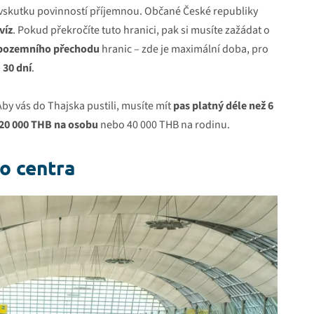
a vskutku povinností příjemnou. Občané České republiky
víz
. Pokud překročíte tuto hranici, pak si musíte zažádat o
pozemního přechodu
hranic – zde je maximální doba, pro
a
30 dní
.
y vás do Thajska pustili, musíte mít
pas platný déle než 6
 20 000 THB na osobu
nebo 40 000 THB na rodinu.
do centra