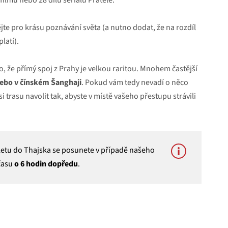
filmů nebo 28 dílů seriálu Přátelé.
e pro krásu poznávání světa (a nutno dodat, že na rozdíl
latí).
o, že přímý spoj z Prahy je velkou raritou. Mnohem častější
nebo v čínském Šanghaji
. Pokud vám tedy nevadí o něco
 trasu navolit tak, abyste v místě vašeho přestupu strávili
íletu do Thajska se posunete v případě našeho
 času
o 6 hodin dopředu
.