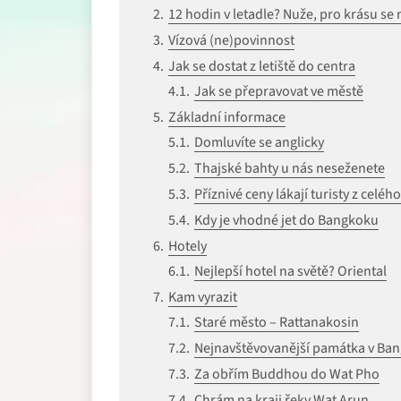
12 hodin v letadle? Nuže, pro krásu se 
Vízová (ne)povinnost
Jak se dostat z letiště do centra
Jak se přepravovat ve městě
Základní informace
Domluvíte se anglicky
Thajské bahty u nás neseženete
Příznivé ceny lákají turisty z celéh
Kdy je vhodné jet do Bangkoku
Hotely
Nejlepší hotel na světě? Oriental
Kam vyrazit
Staré město – Rattanakosin
Nejnavštěvovanější památka v Ban
Za obřím Buddhou do Wat Pho
Chrám na kraji řeky Wat Arun