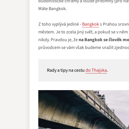
buddhistické chrámy a všude přítomný (pro nás
Máte Bangkok.
Z toho vyplývá jediné -
Bangkok
s Prahou srovn
městem. Je to zcela jiný svět, a pokud se v něm
nikdy. Pravdou je, že
na Bangkok se člověk moc 
průvodcem se vám však budeme snažit zjednodu
Rady a tipy na cestu
do Thajska
.