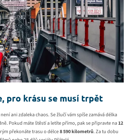
e, pro krásu se musí trpět
 není ani zdaleka chaos. Se žlučí vám spíše zamává délka
ě. Pokud máte štěstí a letíte přímo, pak se připravte na
12
terým překonáte trasu o délce
8 590 kilometrů
. Za tu dobu