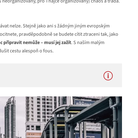
 neorganizovaný, pro Thajce organizovaný) chaos a tradá.
ávat nelze. Stejně jako ani s žádným jiným evropským
 ocitnete, pravděpodobně se budete cítit ztraceni tak, jako
připravit nemůže – musí jej zažít
. S naším malým
šit cestu alespoň o fous.