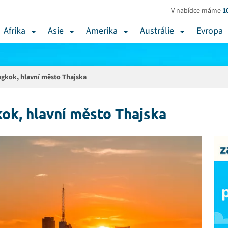
V nabídce máme
1
Afrika
Asie
Amerika
Austrálie
Evropa
gkok, hlavní město Thajska
k, hlavní město Thajska