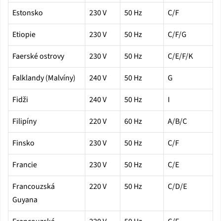
Estonsko
230 V
50 Hz
C/F
Etiopie
230 V
50 Hz
C/F/G
Faerské ostrovy
230 V
50 Hz
C/E/F/K
Falklandy (Malvíny)
240 V
50 Hz
G
Fidži
240 V
50 Hz
I
Filipíny
220 V
60 Hz
A/B/C
Finsko
230 V
50 Hz
C/F
Francie
230 V
50 Hz
C/E
Francouzská
220 V
50 Hz
C/D/E
Guyana