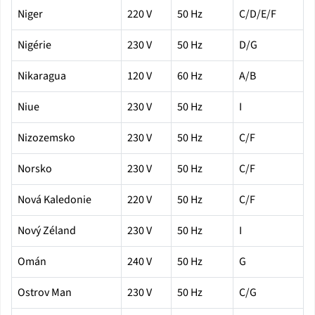
Niger
220 V
50 Hz
C/D/E/F
Nigérie
230 V
50 Hz
D/G
Nikaragua
120 V
60 Hz
A/B
Niue
230 V
50 Hz
I
Nizozemsko
230 V
50 Hz
C/F
Norsko
230 V
50 Hz
C/F
Nová Kaledonie
220 V
50 Hz
C/F
Nový Zéland
230 V
50 Hz
I
Omán
240 V
50 Hz
G
Ostrov Man
230 V
50 Hz
C/G