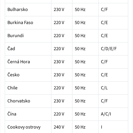
Bulharsko
230 V
50 Hz
C/F
Burkina Faso
220 V
50 Hz
C/E
Burundi
220 V
50 Hz
C/E
Čad
220 V
50 Hz
C/D/E/F
Černá Hora
230 V
50 Hz
C/F
Česko
230 V
50 Hz
C/E
Chile
220 V
50 Hz
C/L
Chorvatsko
230 V
50 Hz
C/F
Čína
220 V
50 Hz
A/C/I
Cookovy ostrovy
240 V
50 Hz
I