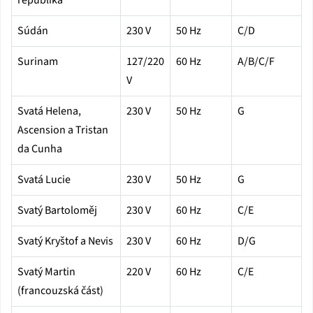
Súdán
230 V
50 Hz
C/D
Surinam
127/220
60 Hz
A/B/C/F
V
Svatá Helena,
230 V
50 Hz
G
Ascension a Tristan
da Cunha
Svatá Lucie
230 V
50 Hz
G
Svatý Bartoloměj
230 V
60 Hz
C/E
Svatý Kryštof a Nevis
230 V
60 Hz
D/G
Svatý Martin
220 V
60 Hz
C/E
(francouzská část)