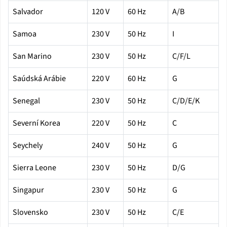
Salvador
120 V
60 Hz
A/B
Samoa
230 V
50 Hz
I
San Marino
230 V
50 Hz
C/F/L
Saúdská Arábie
220 V
60 Hz
G
Senegal
230 V
50 Hz
C/D/E/K
Severní Korea
220 V
50 Hz
C
Seychely
240 V
50 Hz
G
Sierra Leone
230 V
50 Hz
D/G
Singapur
230 V
50 Hz
G
Slovensko
230 V
50 Hz
C/E