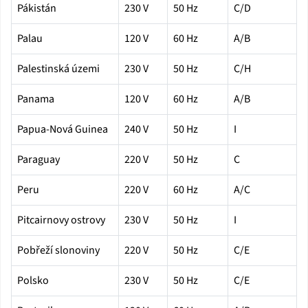
Pákistán
230 V
50 Hz
C/D
Palau
120 V
60 Hz
A/B
Palestinská územi
230 V
50 Hz
C/H
Panama
120 V
60 Hz
A/B
Papua-Nová Guinea
240 V
50 Hz
I
Paraguay
220 V
50 Hz
C
Peru
220 V
60 Hz
A/C
Pitcairnovy ostrovy
230 V
50 Hz
I
Pobřeží slonoviny
220 V
50 Hz
C/E
Polsko
230 V
50 Hz
C/E