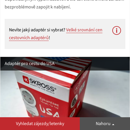
bezproblémově zapojit k nabíjení.
Nevíte jaký adaptér si vybrat?
Velké srovnání cen
cestovních adaptérů
!
Adaptér pro cestu do USA
Vyhledat zájezdy/letenky
Nahoru