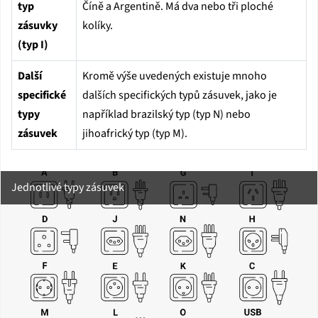
typ
Číně a Argentině. Má dva nebo tři ploché
zásuvky
kolíky.
(typ I)
Další
Kromě výše uvedených existuje mnoho
specifické
dalších specifických typů zásuvek, jako je
typy
například brazilský typ (typ N) nebo
zásuvek
jihoafrický typ (typ M).
Jednotlivé typy zásuvek