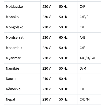
Moldavsko
230 V
50 Hz
C/F
Monako
230 V
50 Hz
C/E/F
Mongolsko
230 V
50 Hz
C/E
Montserrat
230 V
60 Hz
A/B
Mosambik
220 V
50 Hz
C/F
Myanmar
230 V
50 Hz
A/C/D/G/I
Namibie
220 V
50 Hz
D/M
Nauru
240 V
50 Hz
I
Německo
230 V
50 Hz
C/F
Nepál
230 V
50 Hz
C/D/M