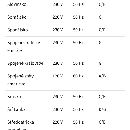
Slovinsko
230 V
50 Hz
C/F
Somálsko
220 V
50 Hz
C
Španělsko
230 V
50 Hz
C/F
Spojené arabské
230 V
50 Hz
G
emiráty
Spojené království
230 V
50 Hz
G
Spojené státy
120 V
60 Hz
A/B
americké
Srbsko
230 V
50 Hz
C/F
Šrí Lanka
230 V
50 Hz
D/G
Středoafrická
220 V
50 Hz
C/E
republika