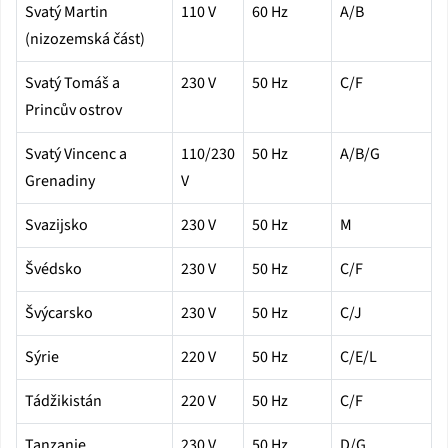
Svatý Martin
110 V
60 Hz
A/B
(nizozemská část)
Svatý Tomáš a
230 V
50 Hz
C/F
Princův ostrov
Svatý Vincenc a
110/230
50 Hz
A/B/G
Grenadiny
V
Svazijsko
230 V
50 Hz
M
Švédsko
230 V
50 Hz
C/F
Švýcarsko
230 V
50 Hz
C/J
Sýrie
220 V
50 Hz
C/E/L
Tádžikistán
220 V
50 Hz
C/F
Tanzanie
230 V
50 Hz
D/G