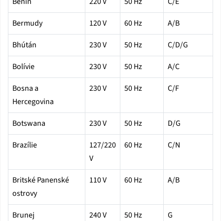
Benin
220 V
50 Hz
C/E
Bermudy
120 V
60 Hz
A/B
Bhútán
230 V
50 Hz
C/D/G
Bolívie
230 V
50 Hz
A/C
Bosna a
230 V
50 Hz
C/F
Hercegovina
Botswana
230 V
50 Hz
D/G
Brazílie
127/220
60 Hz
C/N
V
Britské Panenské
110 V
60 Hz
A/B
ostrovy
Brunej
240 V
50 Hz
G