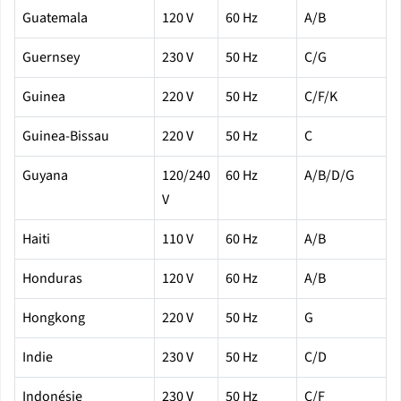
Guatemala
120 V
60 Hz
A/B
Guernsey
230 V
50 Hz
C/G
Guinea
220 V
50 Hz
C/F/K
Guinea-Bissau
220 V
50 Hz
C
Guyana
120/240
60 Hz
A/B/D/G
V
Haiti
110 V
60 Hz
A/B
Honduras
120 V
60 Hz
A/B
Hongkong
220 V
50 Hz
G
Indie
230 V
50 Hz
C/D
Indonésie
230 V
50 Hz
C/F