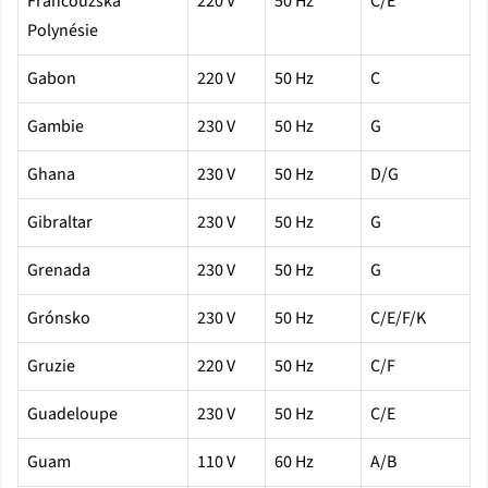
Francouzská
220 V
50 Hz
C/E
Polynésie
Gabon
220 V
50 Hz
C
Gambie
230 V
50 Hz
G
Ghana
230 V
50 Hz
D/G
Gibraltar
230 V
50 Hz
G
Grenada
230 V
50 Hz
G
Grónsko
230 V
50 Hz
C/E/F/K
Gruzie
220 V
50 Hz
C/F
Guadeloupe
230 V
50 Hz
C/E
Guam
110 V
60 Hz
A/B