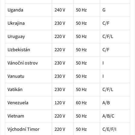
Uganda
240 V
50 Hz
G
Ukrajina
230 V
50 Hz
C/F
Uruguay
220 V
50 Hz
C/F/L
Uzbekistán
220 V
50 Hz
C/F
Vánoční ostrov
230 V
50 Hz
I
Vanuatu
230 V
50 Hz
I
Vatikán
230 V
50 Hz
C/F/L
Venezuela
120 V
60 Hz
A/B
Vietnam
220 V
50 Hz
A/B/C
Východní Timor
220 V
50 Hz
C/E/F/I