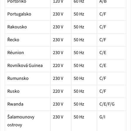
Portoriko
120 V
60 Hz
A/B
Portugalsko
230 V
50 Hz
C/F
Rakousko
230 V
50 Hz
C/F
Řecko
230 V
50 Hz
C/F
Réunion
230 V
50 Hz
C/E
Rovníková Guinea
220 V
50 Hz
C/E
Rumunsko
230 V
50 Hz
C/F
Rusko
220 V
50 Hz
C/F
Rwanda
230 V
50 Hz
C/E/F/G
Šalamounovy
230 V
50 Hz
G/I
ostrovy