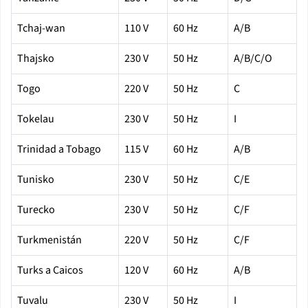
Tchaj-wan
110 V
60 Hz
A/B
Thajsko
230 V
50 Hz
A/B/C/O
Togo
220 V
50 Hz
C
Tokelau
230 V
50 Hz
I
Trinidad a Tobago
115 V
60 Hz
A/B
Tunisko
230 V
50 Hz
C/E
Turecko
230 V
50 Hz
C/F
Turkmenistán
220 V
50 Hz
C/F
Turks a Caicos
120 V
60 Hz
A/B
Tuvalu
230 V
50 Hz
I