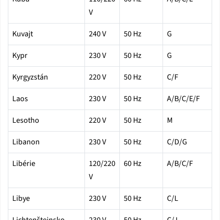
V
Kuvajt
240 V
50 Hz
G
Kypr
230 V
50 Hz
G
Kyrgyzstán
220 V
50 Hz
C/F
Laos
230 V
50 Hz
A/B/C/E/F
Lesotho
220 V
50 Hz
M
Libanon
230 V
50 Hz
C/D/G
Libérie
120/220
60 Hz
A/B/C/F
V
Libye
230 V
50 Hz
C/L
Lichtenštejnsko
230 V
50 Hz
C/J