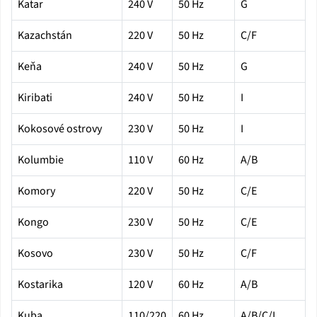
Katar
240 V
50 Hz
G
Kazachstán
220 V
50 Hz
C/F
Keňa
240 V
50 Hz
G
Kiribati
240 V
50 Hz
I
Kokosové ostrovy
230 V
50 Hz
I
Kolumbie
110 V
60 Hz
A/B
Komory
220 V
50 Hz
C/E
Kongo
230 V
50 Hz
C/E
Kosovo
230 V
50 Hz
C/F
Kostarika
120 V
60 Hz
A/B
Kuba
110/220
60 Hz
A/B/C/L