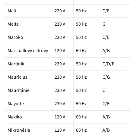
Mali
220 V
50 Hz
C/E
Malta
230 V
50 Hz
G
Maroko
220 V
50 Hz
C/E
Marshallovy ostrovy
120 V
60 Hz
A/B
Martinik
220 V
50 Hz
C/D/E
Mauricius
230 V
50 Hz
C/G
Mauritánie
230 V
50 Hz
C
Mayotte
230 V
50 Hz
C/E
Mexiko
120 V
60 Hz
A/B
Mikronésie
120 V
60 Hz
A/B