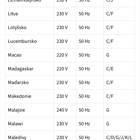
Litva
230 V
50 Hz
C/F
Lotyšsko
230 V
50 Hz
C/F
Lucembursko
230 V
50 Hz
C/F
Macao
220 V
50 Hz
G
Madagaskar
220 V
50 Hz
C/E
Maďarsko
230 V
50 Hz
C/F
Makedonie
230 V
50 Hz
C/F
Malajsie
240 V
50 Hz
G
Malawi
230 V
50 Hz
G
Maledivy
230 V
50 Hz
C/D/G/J/K/L