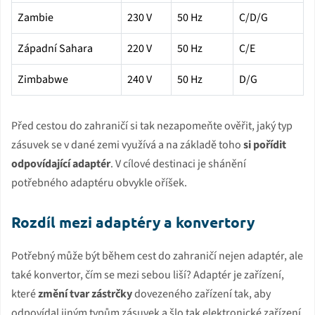
Zambie
230 V
50 Hz
C/D/G
Západní Sahara
220 V
50 Hz
C/E
Zimbabwe
240 V
50 Hz
D/G
Před cestou do zahraničí si tak nezapomeňte ověřit, jaký typ
zásuvek se v dané zemi využívá a na základě toho
si pořídit
odpovídající adaptér
. V cílové destinaci je shánění
potřebného adaptéru obvykle oříšek.
Rozdíl mezi adaptéry a konvertory
Potřebný může být během cest do zahraničí nejen adaptér, ale
také konvertor, čím se mezi sebou liší? Adaptér je zařízení,
které
změní tvar zástrčky
dovezeného zařízení tak, aby
odpovídal jiným typům zásuvek a šlo tak elektronické zařízení