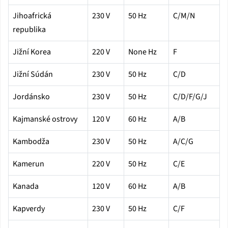
Jihoafrická
230 V
50 Hz
C/M/N
republika
Jižní Korea
220 V
None Hz
F
Jižní Súdán
230 V
50 Hz
C/D
Jordánsko
230 V
50 Hz
C/D/F/G/J
Kajmanské ostrovy
120 V
60 Hz
A/B
Kambodža
230 V
50 Hz
A/C/G
Kamerun
220 V
50 Hz
C/E
Kanada
120 V
60 Hz
A/B
Kapverdy
230 V
50 Hz
C/F