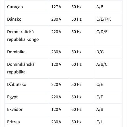
Curaçao
127 V
50 Hz
A/B
Dánsko
230 V
50 Hz
C/E/F/K
Demokratická
220 V
50 Hz
C/D/E
republika Kongo
Dominika
230 V
50 Hz
D/G
Dominikánská
120 V
60 Hz
A/B/C
republika
Džibutsko
220 V
50 Hz
C/E
Egypt
220 V
50 Hz
C/F
Ekvádor
120 V
60 Hz
A/B
Eritrea
230 V
50 Hz
C/L