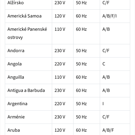
Alžírsko
230 V
50 Hz
C/F
Americká Samoa
120 V
60 Hz
A/B/F/I
Americké Panenské
110 V
60 Hz
A/B
ostrovy
Andorra
230 V
50 Hz
C/F
Angola
220 V
50 Hz
C
Anguilla
110 V
60 Hz
A/B
Antigua a Barbuda
230 V
60 Hz
A/B
Argentina
220 V
50 Hz
I
Arménie
230 V
50 Hz
C/F
Aruba
120 V
60 Hz
A/B/F