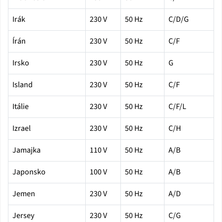
Irák
230 V
50 Hz
C/D/G
Írán
230 V
50 Hz
C/F
Irsko
230 V
50 Hz
G
Island
230 V
50 Hz
C/F
Itálie
230 V
50 Hz
C/F/L
Izrael
230 V
50 Hz
C/H
Jamajka
110 V
50 Hz
A/B
Japonsko
100 V
50 Hz
A/B
Jemen
230 V
50 Hz
A/D
Jersey
230 V
50 Hz
C/G