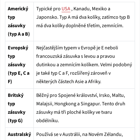
Americký
Typické pro
USA
, Kanadu, Mexiko a
typ
Japonsko. Typ A má dva kolíky, zatímco typ B
zásuvky
má dva kolíky doplněné třetím, zemnícím.
(typ A a B)
Evropský
Nejčastějším typem v Evropě je E neboli
typ
francouzská zásuvka s levou a pravou
zásuvky
dutinkou a zemnícím kolíkem. Velmi podobný
(typ E, C a
je také typ C a F, rozšířený zároveň v
F)
některých částech Asie a Afriky.
Britský
Běžný pro Spojené království, Irsko, Maltu,
typ
Malajsii, Hongkong a Singapur. Tento druh
zásuvky
zásuvky má tři ploché kolíky ve tvaru
(typ G)
obdélníku.
Australský
Používá se v Austrálii, na Novém Zélandu,