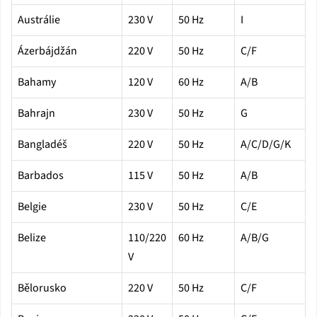
Austrálie
230 V
50 Hz
I
Ázerbájdžán
220 V
50 Hz
C/F
Bahamy
120 V
60 Hz
A/B
Bahrajn
230 V
50 Hz
G
Bangladéš
220 V
50 Hz
A/C/D/G/K
Barbados
115 V
50 Hz
A/B
Belgie
230 V
50 Hz
C/E
Belize
110/220
60 Hz
A/B/G
V
Bělorusko
220 V
50 Hz
C/F