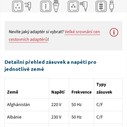
Nevíte jaký adaptér si vybrat?
Velké srovnání cen
cestovních adaptérů
!
Detailní přehled zásuvek a napětí pro
jednotlivé země
Typy
Země
Napětí
Frekvence
zásuvek
Afghánistán
220 V
50 Hz
C/F
Albánie
230 V
50 Hz
C/F