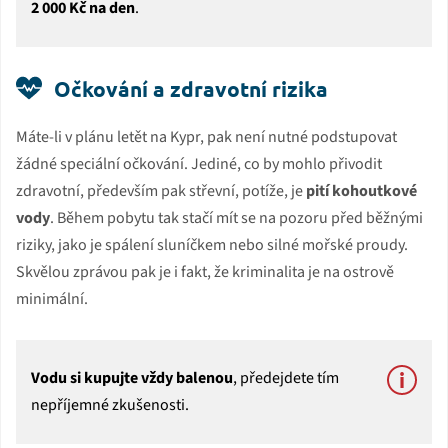
2 000 Kč na den
.
Očkování a zdravotní rizika
Máte-li v plánu letět na Kypr, pak není nutné podstupovat
žádné speciální očkování. Jediné, co by mohlo přivodit
zdravotní, především pak střevní, potíže, je
pití kohoutkové
vody
. Během pobytu tak stačí mít se na pozoru před běžnými
riziky, jako je spálení sluníčkem nebo silné mořské proudy.
Skvělou zprávou pak je i fakt, že kriminalita je na ostrově
minimální.
Vodu si kupujte vždy balenou
, předejdete tím
nepříjemné zkušenosti.