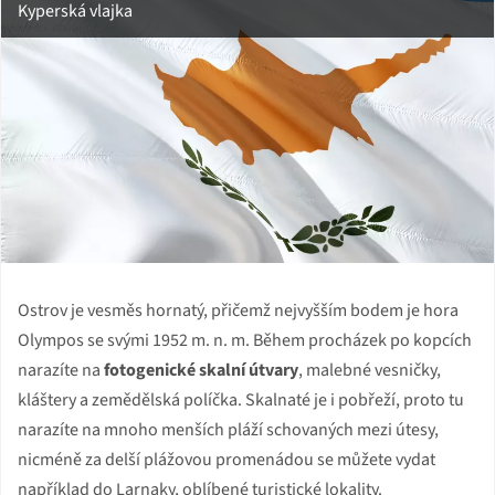
Kyperská vlajka
Ostrov je vesměs hornatý, přičemž nejvyšším bodem je hora
Olympos se svými 1952 m. n. m. Během procházek po kopcích
narazíte na
fotogenické skalní útvary
, malebné vesničky,
kláštery a zemědělská políčka. Skalnaté je i pobřeží, proto tu
narazíte na mnoho menších pláží schovaných mezi útesy,
nicméně za delší plážovou promenádou se můžete vydat
například do Larnaky, oblíbené turistické lokality.