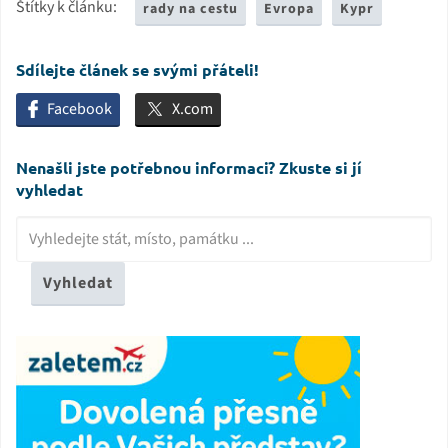
Štítky k článku:
rady na cestu
Evropa
Kypr
Sdílejte článek se svými přáteli!
Facebook
X.com
Nenašli jste potřebnou informaci? Zkuste si jí
vyhledat
Vyhledat