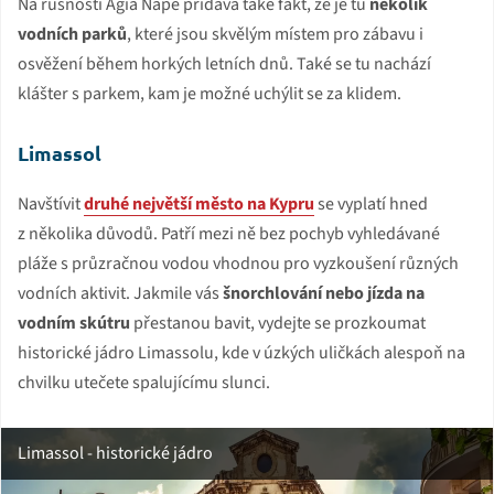
Na rušnosti Agia Napě přidává také fakt, že je tu
několik
vodních parků
, které jsou skvělým místem pro zábavu i
osvěžení během horkých letních dnů. Také se tu nachází
klášter s parkem, kam je možné uchýlit se za klidem.
Limassol
Navštívit
druhé největší město na Kypru
se vyplatí hned
z několika důvodů. Patří mezi ně bez pochyb vyhledávané
pláže s průzračnou vodou vhodnou pro vyzkoušení různých
vodních aktivit. Jakmile vás
šnorchlování nebo jízda na
vodním skútru
přestanou bavit, vydejte se prozkoumat
historické jádro Limassolu, kde v úzkých uličkách alespoň na
chvilku utečete spalujícímu slunci.
Limassol - historické jádro