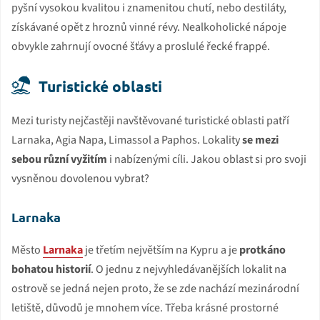
pyšní vysokou kvalitou i znamenitou chutí, nebo destiláty,
získávané opět z hroznů vinné révy. Nealkoholické nápoje
obvykle zahrnují ovocné šťávy a proslulé řecké frappé.
Turistické oblasti
Mezi turisty nejčastěji navštěvované turistické oblasti patří
Larnaka, Agia Napa, Limassol a Paphos. Lokality
se mezi
sebou různí vyžitím
i nabízenými cíli. Jakou oblast si pro svoji
vysněnou dovolenou vybrat?
Larnaka
Město
Larnaka
je třetím největším na Kypru a je
protkáno
bohatou historií
. O jednu z nejvyhledávanějších lokalit na
ostrově se jedná nejen proto, že se zde nachází mezinárodní
letiště, důvodů je mnohem více. Třeba krásné prostorné