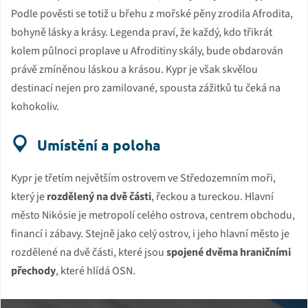
Podle pověsti se totiž u břehu z mořské pěny zrodila Afrodita,
bohyně lásky a krásy. Legenda praví, že každý, kdo třikrát
kolem půlnoci proplave u Afroditiny skály, bude obdarován
právě zmíněnou láskou a krásou. Kypr je však skvělou
destinací nejen pro zamilované, spousta zážitků tu čeká na
kohokoliv.
Umístění a poloha
Kypr je třetím největším ostrovem ve Středozemním moři,
který je
rozdělený na dvě části
, řeckou a tureckou. Hlavní
město Nikósie je metropolí celého ostrova, centrem obchodu,
financí i zábavy. Stejně jako celý ostrov, i jeho hlavní město je
rozdělené na dvě části, které jsou
spojené dvěma hraničními
přechody
, které hlídá OSN.