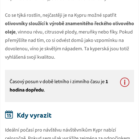
Co se týká rostlin, nejčastěji je na Kypru možné spatřit
olivovníky sloužící k výrobě znamenitého řeckého olivového
oleje
, vinnou révu, citrusové plody, meruňky nebo fíky. Pokud
přemýšlíte nad tím, co si odvést domů jako vzpomínku na
dovolenou, víno je skvělým nápadem. Ta kyperská jsou totiž
vyhlášená svojí kvalitou.
Časový posun v době letního i zimního času je
1
hodina dopředu
.
Kdy vyrazit
Ideální počasí pro návštěvu návštěvníkům Kypr nabízí
celoročně. Pokud sem však vyrážíte zejména za odpočinkem