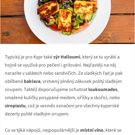
Typický je pro Kypr také
sýr Halloumi
, který se tu vyrábí a
hojně se využívá pro pečení i grilování. Nejčastěji na něj
narazíte v salátech nebo sendvičích. Ze sladkých řad je pak
oblíbená
baklava
, vrstvený plněný zákusek politý sladkým
sirupem. Taktéž doporučujeme ochutnat
loukoumades
,
smažené kuličky posypané medem, oříšky a skořicí, nebo
siropiastu
, což je vesměs označení pro všechny kyperské
dezerty polité sladkým sirupem.
Co se týká nápojů, nejpopulárnější je
místní víno
, které se