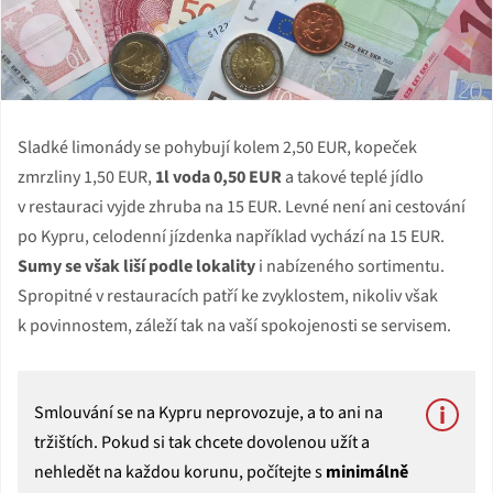
Sladké limonády se pohybují kolem 2,50 EUR, kopeček
zmrzliny 1,50 EUR,
1l voda 0,50 EUR
a takové teplé jídlo
v restauraci vyjde zhruba na 15 EUR. Levné není ani cestování
po Kypru, celodenní jízdenka například vychází na 15 EUR.
Sumy se však liší podle lokality
i nabízeného sortimentu.
Spropitné v restauracích patří ke zvyklostem, nikoliv však
k povinnostem, záleží tak na vaší spokojenosti se servisem.
Smlouvání se na Kypru neprovozuje, a to ani na
tržištích. Pokud si tak chcete dovolenou užít a
nehledět na každou korunu, počítejte s
minimálně