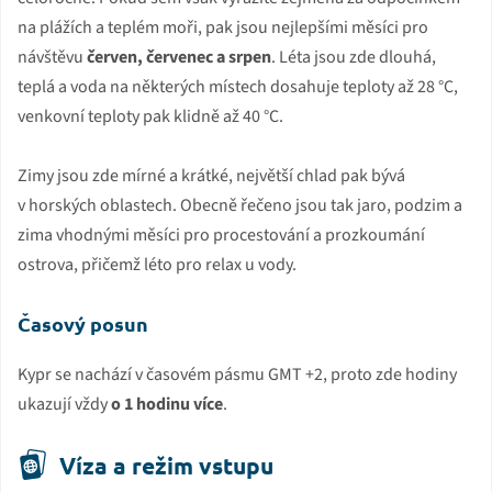
na plážích a teplém moři, pak jsou nejlepšími měsíci pro
návštěvu
červen, červenec a srpen
. Léta jsou zde dlouhá,
teplá a voda na některých místech dosahuje teploty až 28 °C,
venkovní teploty pak klidně až 40 °C.
Zimy jsou zde mírné a krátké, největší chlad pak bývá
v horských oblastech. Obecně řečeno jsou tak jaro, podzim a
zima vhodnými měsíci pro procestování a prozkoumání
ostrova, přičemž léto pro relax u vody.
Časový posun
Kypr se nachází v časovém pásmu GMT +2, proto zde hodiny
ukazují vždy
o 1 hodinu více
.
Víza a režim vstupu