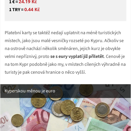
24.19 Kč
1 € =
0.44 Kč
1 TRY =
Platební karty se taktéž nedají uplatnit na méně turistických
místech, jako jsou malé vesničky rozseté po Kypru. Ačkoliv se
na ostrově nachází několik směnáren, jejich kurz je obvykle
velmi nepříznivý, proto
se s eury vyplatí již přiletět
. Cenově je
na tom Kypr podobně jako my, v místech cílených výhradně na
turisty je pak cenová hranice o něco vyšší.
Kyperskou měnou je euro