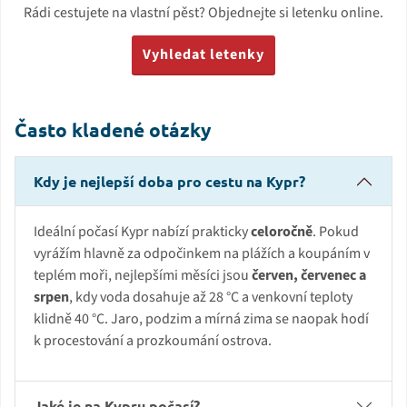
Rádi cestujete na vlastní pěst? Objednejte si letenku online.
Vyhledat letenky
Často kladené otázky
Kdy je nejlepší doba pro cestu na Kypr?
Ideální počasí Kypr nabízí prakticky
celoročně
. Pokud
vyrážím hlavně za odpočinkem na plážích a koupáním v
teplém moři, nejlepšími měsíci jsou
červen, červenec a
srpen
, kdy voda dosahuje až 28 °C a venkovní teploty
klidně 40 °C. Jaro, podzim a mírná zima se naopak hodí
k procestování a prozkoumání ostrova.
Jaké je na Kypru počasí?