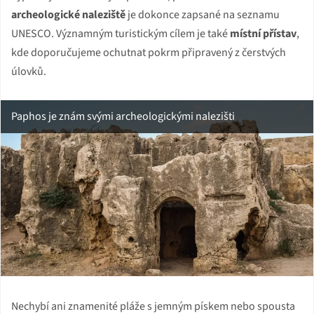
archeologické naleziště
je dokonce zapsané na seznamu
UNESCO. Významným turistickým cílem je také
místní přístav
,
kde doporučujeme ochutnat pokrm připravený z čerstvých
úlovků.
Paphos je znám svými archeologickými nalezišti
Nechybí ani znamenité pláže s jemným pískem nebo spousta