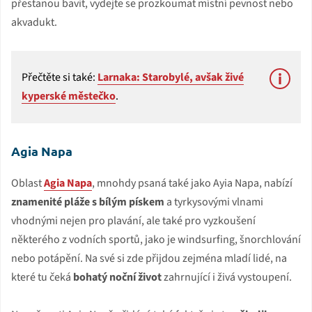
přestanou bavit, vydejte se prozkoumat místní pevnost nebo
akvadukt.
Přečtěte si také:
Larnaka: Starobylé, avšak živé
kyperské městečko
.
Agia Napa
Oblast
Agia Napa
, mnohdy psaná také jako Ayia Napa, nabízí
znamenité pláže s bílým pískem
a tyrkysovými vlnami
vhodnými nejen pro plavání, ale také pro vyzkoušení
některého z vodních sportů, jako je windsurfing, šnorchlování
nebo potápění. Na své si zde přijdou zejména mladí lidé, na
které tu čeká
bohatý noční život
zahrnující i živá vystoupení.