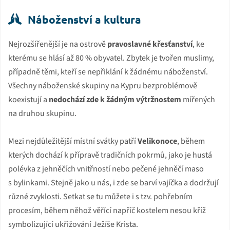
Náboženství a kultura
Nejrozšířenější je na ostrově
pravoslavné křesťanství
, ke
kterému se hlásí až 80 % obyvatel. Zbytek je tvořen muslimy,
případně těmi, kteří se nepřiklání k žádnému náboženství.
Všechny náboženské skupiny na Kypru bezproblémově
koexistují a
nedochází zde k žádným výtržnostem
mířených
na druhou skupinu.
Mezi nejdůležitější místní svátky patří
Velikonoce
, během
kterých dochází k přípravě tradičních pokrmů, jako je hustá
polévka z jehněčích vnitřností nebo pečené jehněčí maso
s bylinkami. Stejně jako u nás, i zde se barví vajíčka a dodržují
různé zvyklosti. Setkat se tu můžete i s tzv. pohřebním
procesím, během něhož věřící napříč kostelem nesou kříž
symbolizující ukřižování Ježíše Krista.