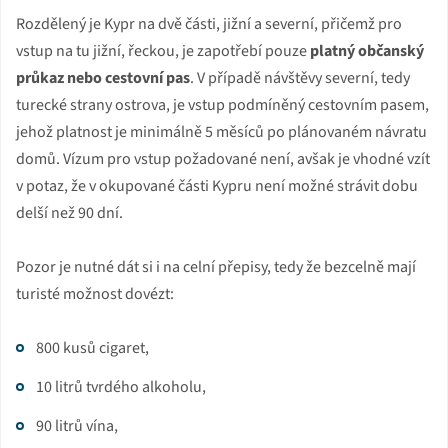
Rozdělený je Kypr na dvě části, jižní a severní, přičemž pro
vstup na tu jižní, řeckou, je zapotřebí pouze
platný občanský
průkaz nebo cestovní pas
. V případě návštěvy severní, tedy
turecké strany ostrova, je vstup podmíněný cestovním pasem,
jehož platnost je minimálně 5 měsíců po plánovaném návratu
domů. Vízum pro vstup požadované není, avšak je vhodné vzít
v potaz, že v okupované části Kypru není možné strávit dobu
delší než 90 dní.
Pozor je nutné dát si i na celní přepisy, tedy že bezcelně mají
turisté možnost dovézt:
800 kusů cigaret,
10 litrů tvrdého alkoholu,
90 litrů vína,