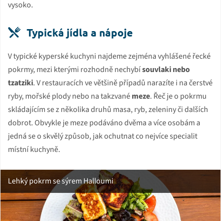
vysoko.
Typická jídla a nápoje
V typické kyperské kuchyni najdeme zejména vyhlášené řecké
pokrmy, mezi kterými rozhodně nechybí
souvlaki nebo
tzatziki
. V restauracích ve většině případů narazíte i na čerstvé
ryby, mořské plody nebo na takzvané
meze
. Řeč je o pokrmu
skládajícím se z několika druhů masa, ryb, zeleniny či dalších
dobrot. Obvykle je meze podáváno dvěma a více osobám a
jedná se o skvělý způsob, jak ochutnat co nejvíce specialit
místní kuchyně.
Lehký pokrm se sýrem Halloumi