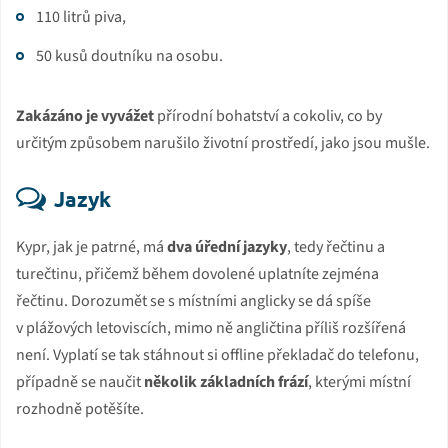
110 litrů piva,
50 kusů doutníku na osobu.
Zakázáno je vyvážet
přírodní bohatství a cokoliv, co by
určitým způsobem narušilo životní prostředí, jako jsou mušle.
Jazyk
Kypr, jak je patrné, má
dva úřední jazyky
, tedy řečtinu a
turečtinu, přičemž během dovolené uplatníte zejména
řečtinu. Dorozumět se s místními anglicky se dá spíše
v plážových letoviscích, mimo ně angličtina příliš rozšířená
není. Vyplatí se tak stáhnout si offline překladač do telefonu,
případně se naučit
několik základních frází
, kterými místní
rozhodně potěšíte.