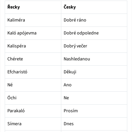
Řecky
Česky
Kaliméra
Dobré ráno
Kaló apójevma
Dobré odpoledne
Kalispéra
Dobrý večer
Chérete
Nashledanou
Efcharistó
Děkuji
Né
Ano
Óchi
Ne
Parakaló
Prosím
Símera
Dnes