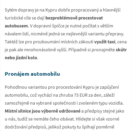
Sytém dopravy je na Kypru dobře propracovaný a hlavnější
turistické cíle se dají
bezproblémově procestovat
autobusem
. V dopravní špičce je nutné počítat s větším
návalem lidí, nicméně jedná se nejlevnější variantu přepravy.
Taktéž lze pro prozkoumání místních zákoutí
využít taxi
, cena
je pak ale mnohonásobně vyšší. Případně si pronajměte
skútr
nebo jízdní kolo
.
Pronájem automobilu
Pohodlnou variantou pro procestování Kypru je zapůjčení
automobilu, což vychází na zhruba 75 EUR za den, záleží
samozřejmě na vybrané společnosti i zvoleném typu vozidla.
Místní silnice jsou výborně udržované
a předpisy stejné jako
u nás, tudíž se nemáte čeho obávat. Hlídejte si však vzorné
dodržování předpisů, jelikož pokuty tu šplhají poměrně