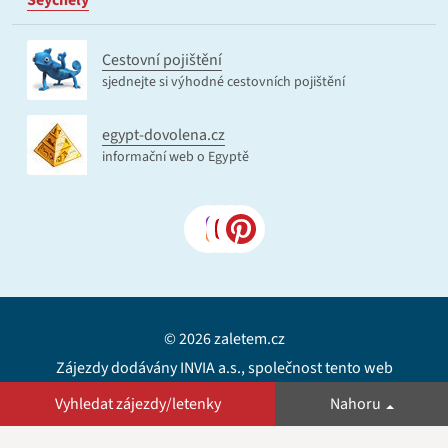
Seychely
Cestovní pojištění
sjednejte si výhodné cestovních pojištění
egypt-dovolena.cz
informační web o Egyptě
© 2026 zaletem.cz
Zájezdy dodávány INVIA a.s., společnost tento web
neprovozuje.
Vyhledat zájezdy/letenky
Nahoru
Mapa webu
Kontakt
Podmínky cookies
Nastavit cookies