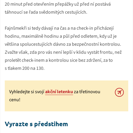
20 minut před otevřením přepážky už před ní postává
táhnoucí se řada svědomitých cestujících.
Fajnšmekři si tedy dávají na čas a na check-in přicházejí
hodinu, maximálně hodinu a půl před odletem, kdy už je
většina spolucestujících dávno za bezpečnostní kontrolou.
Zvažte však, zda pro vás není lepší v klidu vystát frontu, než
proletět check-inem a kontrolou sice bez zdržení, za to
s tlakem 200 na 130.
Vyhledejte si svojí
akční letenku
za třetinovou
cenu!
Vyrazte s předstihem