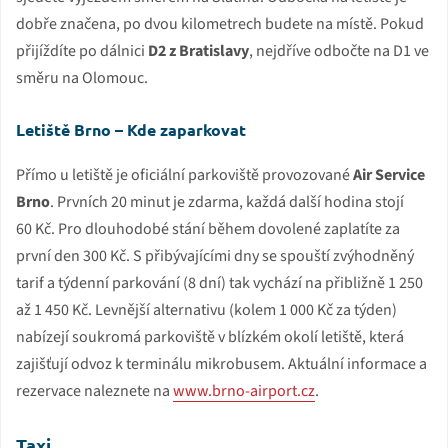
dobře značena, po dvou kilometrech budete na místě. Pokud
přijíždíte po dálnici
D2 z Bratislavy
, nejdříve odbočte na D1 ve
směru na Olomouc.
Letiště Brno – Kde zaparkovat
Přímo u letiště je oficiální parkoviště provozované
Air Service
Brno
. Prvních 20 minut je zdarma, každá další hodina stojí
60 Kč. Pro dlouhodobé stání během dovolené zaplatíte za
první den 300 Kč. S přibývajícími dny se spouští zvýhodněný
tarif a týdenní parkování (8 dní) tak vychází na přibližně 1 250
až 1 450 Kč. Levnější alternativu (kolem 1 000 Kč za týden)
nabízejí soukromá parkoviště v blízkém okolí letiště, která
zajišťují odvoz k terminálu mikrobusem. Aktuální informace a
rezervace naleznete na
www.brno-airport.cz
.
Taxi