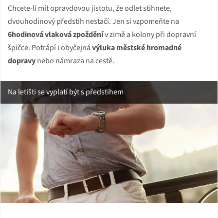
Chcete-li mít opravdovou jistotu, že odlet stihnete,
dvouhodinový předstih nestačí. Jen si vzpomeňte na
6hodinová vlaková zpoždění
v zimě a kolony při dopravní
špičce. Potrápí i obyčejná
výluka městské hromadné
dopravy
nebo námraza na cestě.
Na letišti se vyplatí být s předstihem