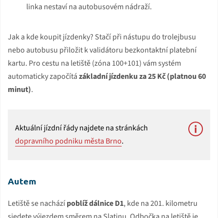
linka nestaví na autobusovém nádraží.
Jak a kde koupit jízdenky? Stačí při nástupu do trolejbusu
nebo autobusu přiložit k validátoru bezkontaktní platební
kartu. Pro cestu na letiště (zóna 100+101) vám systém
automaticky započítá
základní jízdenku za 25 Kč (platnou 60
minut)
.
Aktuální jízdní řády najdete na stránkách
dopravního podniku města Brno
.
Autem
Letiště se nachází
poblíž dálnice D1
, kde na 201. kilometru
sjedete výjezdem směrem na Slatinu. Odbočka na letiště je