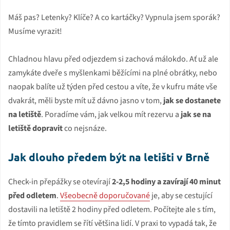
Máš pas? Letenky? Klíče? A co kartáčky? Vypnula jsem sporák?
Musíme vyrazit!
Chladnou hlavu před odjezdem si zachová málokdo. Ať už ale
zamykáte dveře s myšlenkami běžícími na plné obrátky, nebo
naopak balíte už týden před cestou a víte, že v kufru máte vše
dvakrát, měli byste mít už dávno jasno v tom,
jak se dostanete
na letiště
. Poradíme vám, jak velkou mít rezervu a
jak se na
letiště dopravit
co nejsnáze.
Jak dlouho předem být na letišti v Brně
Check-in přepážky se otevírají
2-2,5 hodiny a zavírají 40 minut
před odletem
.
Všeobecně doporučované
je, aby se cestující
dostavili na letiště 2 hodiny před odletem. Počítejte ale s tím,
že tímto pravidlem se řítí většina lidí. V praxi to vypadá tak, že