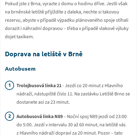
Pokud jste z Brna, vyrazte z domu o hodinu dříve. Jestli však
na brněnské letiště přijíždíte z daleka, nechte si takovou
rezervu, abyste v případě výpadku plánovaného spoje stíhali
dorazit i náhradní dopravou – třeba v případě vlakové výluky
dojet taxíkem.
Doprava na letiště v Brně
Autobusem
Trolejbusová linka 21
- Jezdí co 20 minut z Hlavního
nádraží, nástupiště číslo 11. Na zastávku Letiště Brno se
dostanete asi za 23 minut.
Autobusová linka N89
– Noční spoj N89 jezdí od 23:00
do 5:00. Jezdí v intervalu 30 až 60 minut, na letiště vás
z Hlavního nádraží dopraví za 20 minut. Pozor – tato