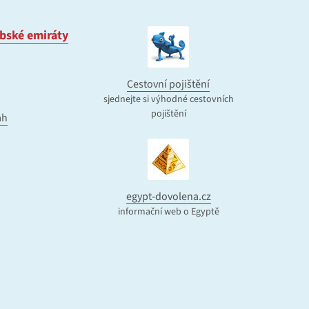
bské emiráty
Cestovní pojištění
sjednejte si výhodné cestovních
pojištění
ah
egypt-dovolena.cz
informační web o Egyptě