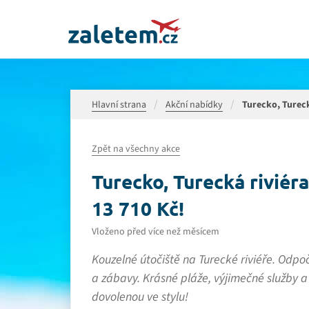
Hlavní strana
Akční nabídky
Turecko, Turecká
Zpět na všechny akce
Turecko, Turecká riviéra 
13 710 Kč!
Vloženo před více než měsícem
Kouzelné útočiště na Turecké riviéře. Odpo
a zábavy. Krásné pláže, výjimečné služby a
dovolenou ve stylu!