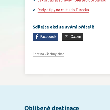
Jak si vybrat správný hotel pro dovolenou?
Rady a tipy na cestu do Turecka
Sdílejte akci se svými přáteli!
Facebook
X.com
Zpět na všechny akce
Oblíbené destinace