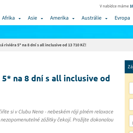
V nabídce máme
1
Afrika
Asie
Amerika
Austrálie
Evropa
 riviéra 5* na 8 dní s all inclusive od 13 710 Kč!
Zá
5* na 8 dní s all inclusive od
čiňte si v Clubu Nena - nebeském ráji plném relaxace
 nezapomenutelné zážitky čekají. Prožijte dokonalou