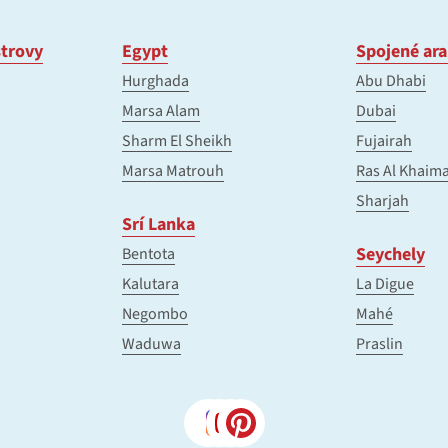
trovy
Egypt
Spojené ara
Hurghada
Abu Dhabi
Marsa Alam
Dubai
Sharm El Sheikh
Fujairah
Marsa Matrouh
Ras Al Khaim
Sharjah
Srí Lanka
Seychely
Bentota
Kalutara
La Digue
Negombo
Mahé
Waduwa
Praslin