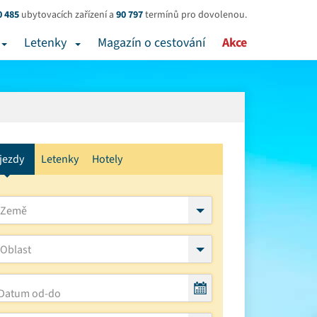
0 485
ubytovacích zařízení a
90 797
termínů pro dovolenou.
Letenky
Magazín o cestování
Akce
jezdy
Letenky
Hotely
Země
Oblast