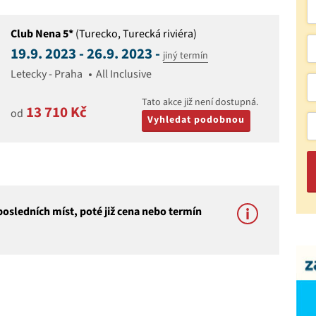
Club Nena 5*
(Turecko, Turecká riviéra)
19.9. 2023 - 26.9. 2023 -
jiný termín
Letecky - Praha
All Inclusive
Tato akce již není dostupná.
13 710 Kč
od
Vyhledat podobnou
osledních míst, poté již cena nebo termín