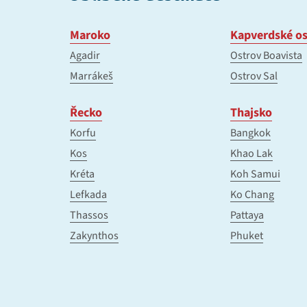
Maroko
Kapverdské os
Agadir
Ostrov Boavista
Marrákeš
Ostrov Sal
Řecko
Thajsko
Korfu
Bangkok
Kos
Khao Lak
Kréta
Koh Samui
Lefkada
Ko Chang
Thassos
Pattaya
Zakynthos
Phuket