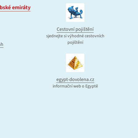
bské emiráty
Cestovní pojištění
sjednejte si výhodné cestovních
pojištění
ah
egypt-dovolena.cz
informační web o Egyptě