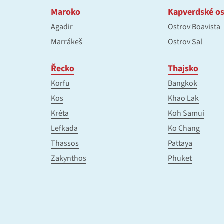
Maroko
Kapverdské os
Agadir
Ostrov Boavista
Marrákeš
Ostrov Sal
Řecko
Thajsko
Korfu
Bangkok
Kos
Khao Lak
Kréta
Koh Samui
Lefkada
Ko Chang
Thassos
Pattaya
Zakynthos
Phuket