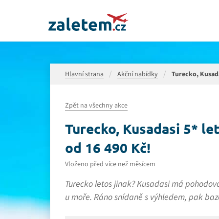
Hlavní strana
Akční nabídky
Turecko, Kusadas
Zpět na všechny akce
Turecko, Kusadasi 5* let
od 16 490 Kč!
Vloženo před více než měsícem
Turecko letos jinak? Kusadasi má pohodovo
u moře. Ráno snídaně s výhledem, pak bazé