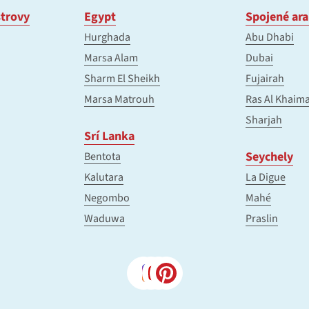
trovy
Egypt
Spojené ara
Hurghada
Abu Dhabi
Marsa Alam
Dubai
Sharm El Sheikh
Fujairah
Marsa Matrouh
Ras Al Khaim
Sharjah
Srí Lanka
Seychely
Bentota
Kalutara
La Digue
Negombo
Mahé
Waduwa
Praslin