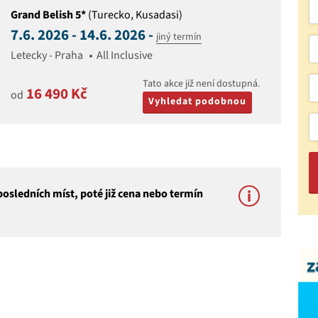
Grand Belish 5*
(Turecko, Kusadasi)
7.6. 2026 - 14.6. 2026 -
jiný termín
Letecky - Praha
All Inclusive
Tato akce již není dostupná.
16 490 Kč
od
Vyhledat podobnou
osledních míst, poté již cena nebo termín