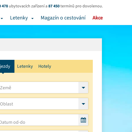
0 478
ubytovacích zařízení a
87 450
termínů pro dovolenou.
Letenky
Magazín o cestování
Akce
jezdy
Letenky
Hotely
Země
Oblast