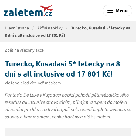
Menu
Hlavní strana
Akční nabídky
Turecko, Kusadasi 5* letecky na
8 dní s all inclusive od 17 801 Kč!
Zpět na všechny akce
Turecko, Kusadasi 5* letecky na 8
dní s all inclusive od 17 801 Kč!
Vloženo před více než měsícem
Fantasia De Luxe v Kuşadası nabízí pohodlí pětihvězdičkového
resortu s all inclusive stravováním, přímým vstupem do moře a
zázemím pro klid i aktivní odpočinek. Uvnitř najdete wellness se
saunou a hammamem, venku bazény a pláž s molem.