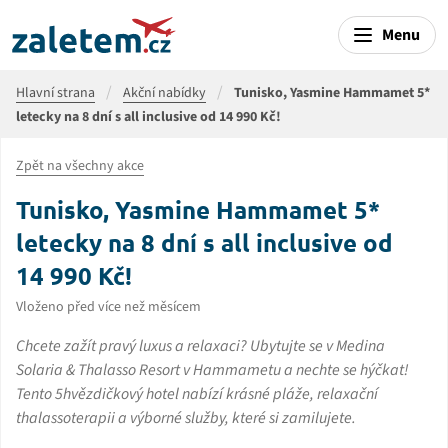
Menu
Hlavní strana
Akční nabídky
Tunisko, Yasmine Hammamet 5*
letecky na 8 dní s all inclusive od 14 990 Kč!
Zpět na všechny akce
Tunisko, Yasmine Hammamet 5*
letecky na 8 dní s all inclusive od
14 990 Kč!
Vloženo před více než měsícem
Chcete zažít pravý luxus a relaxaci? Ubytujte se v Medina
Solaria & Thalasso Resort v Hammametu a nechte se hýčkat!
Tento 5hvězdičkový hotel nabízí krásné pláže, relaxační
thalassoterapii a výborné služby, které si zamilujete.