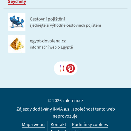
Seychely
Cestovní pojištění
sjednejte si výhodné cestovních pojištění
egypt-dovolena.cz
informační web o Egyptě
© 2026 zaletem.cz
Zájezdy dodávány INVIA a.s., společnost tento web
neprovozuje.
Mapa webu
Kontakt
Podmínky cookies