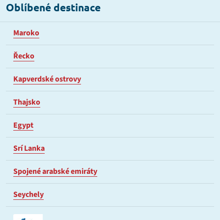
Oblíbené destinace
Maroko
Řecko
Kapverdské ostrovy
Thajsko
Egypt
Srí Lanka
Spojené arabské emiráty
Seychely