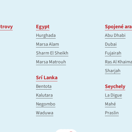
trovy
Egypt
Spojené ara
Hurghada
Abu Dhabi
Marsa Alam
Dubai
Sharm El Sheikh
Fujairah
Marsa Matrouh
Ras Al Khaim
Sharjah
Srí Lanka
Seychely
Bentota
Kalutara
La Digue
Negombo
Mahé
Waduwa
Praslin