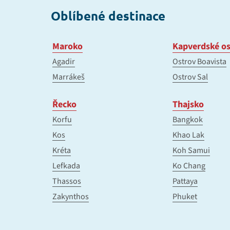
Oblíbené destinace
Maroko
Kapverdské os
Agadir
Ostrov Boavista
Marrákeš
Ostrov Sal
Řecko
Thajsko
Korfu
Bangkok
Kos
Khao Lak
Kréta
Koh Samui
Lefkada
Ko Chang
Thassos
Pattaya
Zakynthos
Phuket