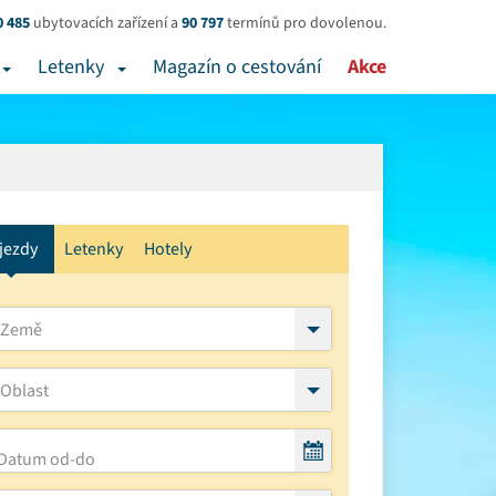
0 485
ubytovacích zařízení a
90 797
termínů pro dovolenou.
Letenky
Magazín o cestování
Akce
jezdy
Letenky
Hotely
Země
Oblast