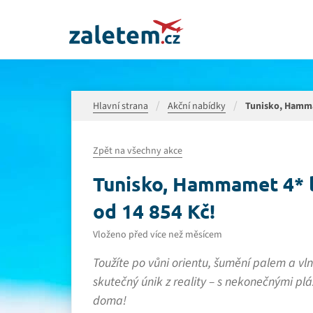
Hlavní strana
Akční nabídky
Tunisko, Hammam
Zpět na všechny akce
Tunisko, Hammamet 4* le
od 14 854 Kč!
Vloženo před více než měsícem
Toužíte po vůni orientu, šumění palem a 
skutečný únik z reality – s nekonečnými plá
doma!