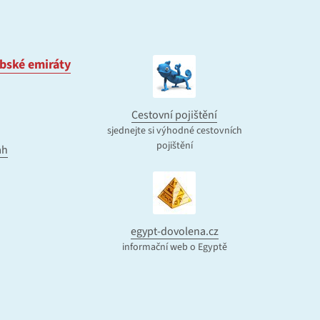
bské emiráty
Cestovní pojištění
sjednejte si výhodné cestovních
pojištění
ah
egypt-dovolena.cz
informační web o Egyptě