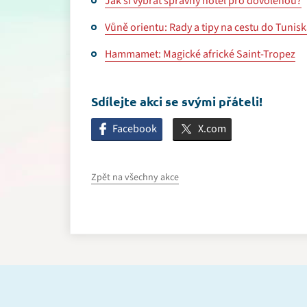
Jak si vybrat správný hotel pro dovolenou?
Vůně orientu: Rady a tipy na cestu do Tunis
Hammamet: Magické africké Saint-Tropez
Sdílejte akci se svými přáteli!
Facebook
X.com
Zpět na všechny akce