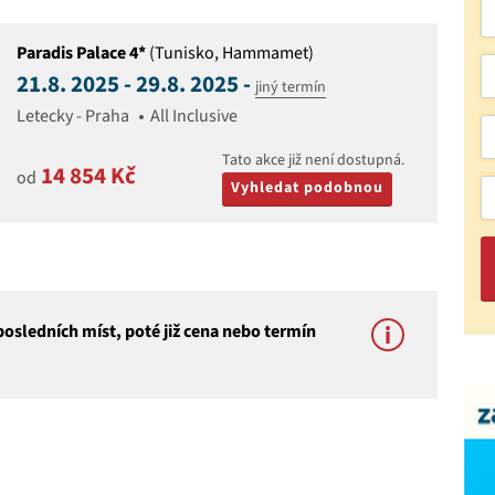
Paradis Palace 4*
(Tunisko, Hammamet)
21.8. 2025 - 29.8. 2025 -
jiný termín
Letecky - Praha
All Inclusive
Tato akce již není dostupná.
14 854 Kč
od
Vyhledat podobnou
osledních míst, poté již cena nebo termín