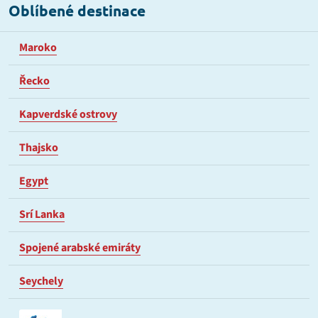
Oblíbené destinace
Maroko
Řecko
Kapverdské ostrovy
Thajsko
Egypt
Srí Lanka
Spojené arabské emiráty
Seychely