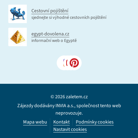
Cestovní pojištění
sjednejte si výhodné cestovních pojištění
egypt-dovolena.cz
informační web o Egyptě
© 2026 zaletem.cz
Zájezdy dodávány INVIA a.s., společnost tento web
neprovozuje.
Mapa webu
Kontakt
Podmínky cookies
Nastavit cookies