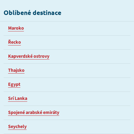
Oblíbené destinace
Maroko
Řecko
Kapverdské ostrovy
Thajsko
Egypt
Srí Lanka
Spojené arabské emiráty
Seychely