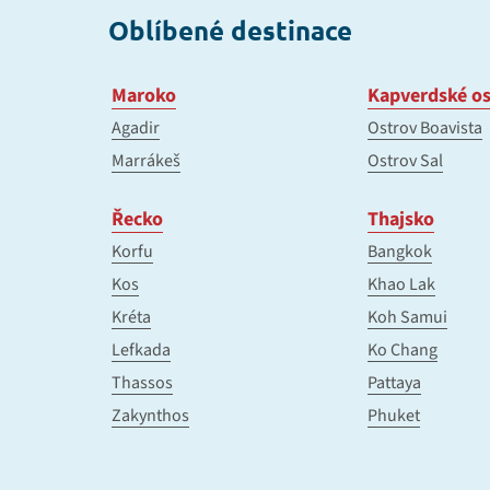
Oblíbené destinace
Maroko
Kapverdské os
Agadir
Ostrov Boavista
Marrákeš
Ostrov Sal
Řecko
Thajsko
Korfu
Bangkok
Kos
Khao Lak
Kréta
Koh Samui
Lefkada
Ko Chang
Thassos
Pattaya
Zakynthos
Phuket