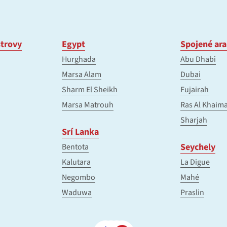
trovy
Egypt
Spojené ara
Hurghada
Abu Dhabi
Marsa Alam
Dubai
Sharm El Sheikh
Fujairah
Marsa Matrouh
Ras Al Khaim
Sharjah
Srí Lanka
Seychely
Bentota
Kalutara
La Digue
Negombo
Mahé
Waduwa
Praslin