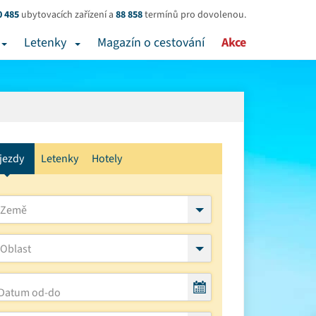
0 485
ubytovacích zařízení a
88 858
termínů pro dovolenou.
Letenky
Magazín o cestování
Akce
jezdy
Letenky
Hotely
Země
Oblast