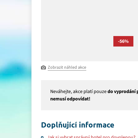
-56%
Zobrazit náhled akce
Neváhejte, akce platí pouze
do vyprodání p
nemusí odpovídat!
Doplňující informace
Jak si vybrat správný hotel pro dovolenou?