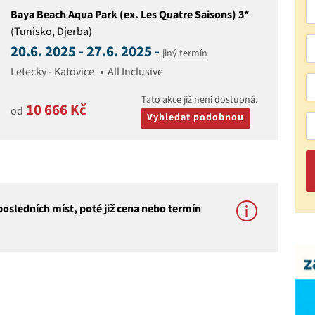
Baya Beach Aqua Park (ex. Les Quatre Saisons) 3*
(Tunisko, Djerba)
20.6. 2025 - 27.6. 2025 -
jiný termín
Letecky - Katovice
All Inclusive
Tato akce již není dostupná.
10 666 Kč
od
Vyhledat podobnou
osledních míst, poté již cena nebo termín