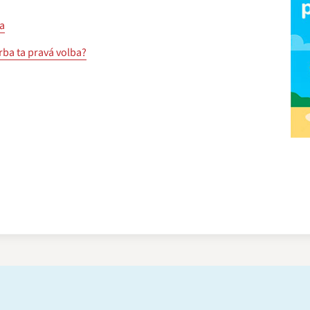
ka
rba ta pravá volba?