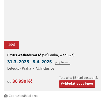
-40%
Citrus Waskaduwa 4*
(Srí Lanka, Waduwa)
31.3. 2025 - 8.4. 2025 -
jiný termín
Letecky - Praha
All Inclusive
Tato akce již není dostupná.
36 990 Kč
od
Vyhledat podobnou
Zobrazit náhled akce