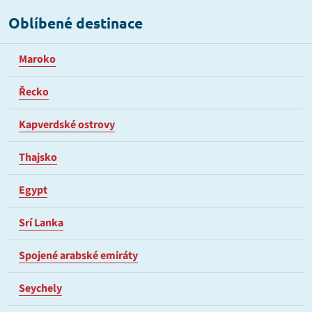
Oblíbené destinace
Maroko
Řecko
Kapverdské ostrovy
Thajsko
Egypt
Srí Lanka
Spojené arabské emiráty
Seychely