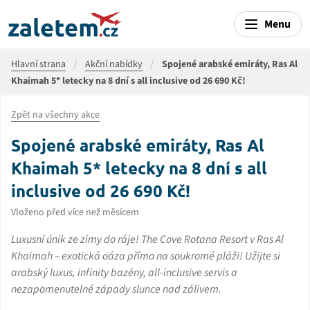
Menu
Hlavní strana
Akční nabídky
Spojené arabské emiráty, Ras Al
Khaimah 5* letecky na 8 dní s all inclusive od 26 690 Kč!
Zpět na všechny akce
Spojené arabské emiráty, Ras Al
Khaimah 5* letecky na 8 dní s all
inclusive od 26 690 Kč!
Vloženo před více než měsícem
Luxusní únik ze zimy do ráje! The Cove Rotana Resort v Ras Al
Khaimah – exotická oáza přímo na soukromé pláži! Užijte si
arabský luxus, infinity bazény, all-inclusive servis a
nezapomenutelné západy slunce nad zálivem.