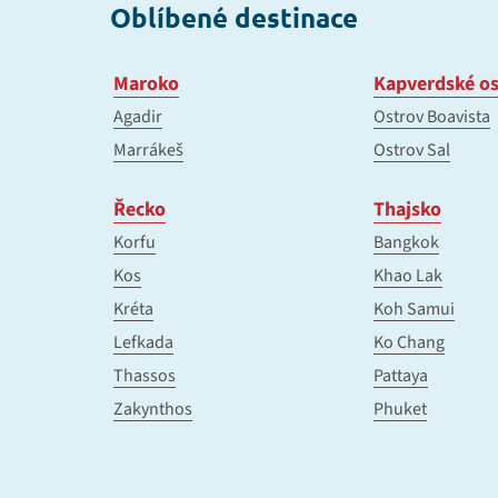
Oblíbené destinace
Maroko
Kapverdské os
Agadir
Ostrov Boavista
Marrákeš
Ostrov Sal
Řecko
Thajsko
Korfu
Bangkok
Kos
Khao Lak
Kréta
Koh Samui
Lefkada
Ko Chang
Thassos
Pattaya
Zakynthos
Phuket