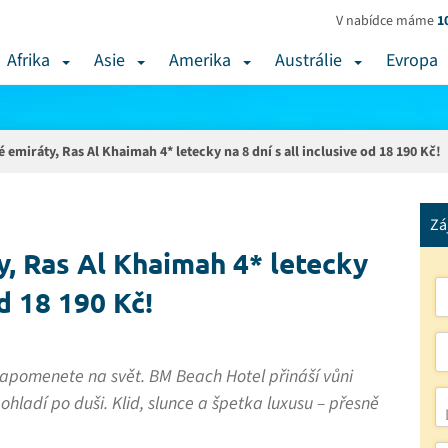
V nabídce máme
1
Afrika
Asie
Amerika
Austrálie
Evropa
emiráty, Ras Al Khaimah 4* letecky na 8 dní s all inclusive od 18 190 Kč!
Zá
, Ras Al Khaimah 4* letecky
od 18 190 Kč!
zapomenete na svět. BM Beach Hotel přináší vůni
hladí po duši. Klid, slunce a špetka luxusu – přesně