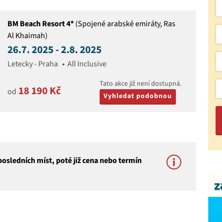
BM Beach Resort 4*
(Spojené arabské emiráty, Ras
Al Khaimah)
26.7. 2025 - 2.8. 2025
Letecky - Praha
All Inclusive
Tato akce již není dostupná.
18 190 Kč
od
Vyhledat podobnou
osledních míst, poté již cena nebo termín