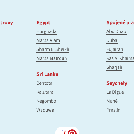
trovy
Egypt
Spojené ara
Hurghada
Abu Dhabi
Marsa Alam
Dubai
Sharm El Sheikh
Fujairah
Marsa Matrouh
Ras Al Khaim
Sharjah
Srí Lanka
Seychely
Bentota
Kalutara
La Digue
Negombo
Mahé
Waduwa
Praslin