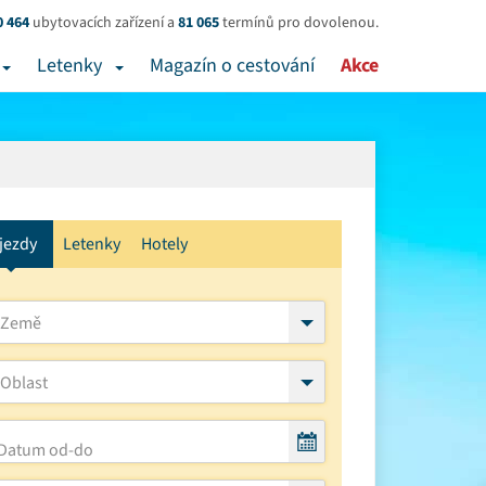
0 464
ubytovacích zařízení a
81 065
termínů pro dovolenou.
Letenky
Magazín o cestování
Akce
jezdy
Letenky
Hotely
Země
Oblast