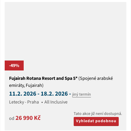
-49%
Fujairah Rotana Resort and Spa 5*
(Spojené arabské
emiráty, Fujairah)
11.2. 2026 - 18.2. 2026 -
jiný termín
Letecky - Praha
All Inclusive
Tato akce již není dostupná.
26 990 Kč
od
Vyhledat podobnou