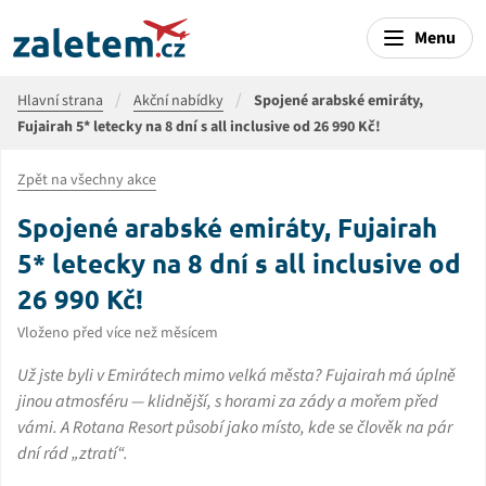
Menu
Hlavní strana
Akční nabídky
Spojené arabské emiráty,
Fujairah 5* letecky na 8 dní s all inclusive od 26 990 Kč!
Zpět na všechny akce
Spojené arabské emiráty, Fujairah
5* letecky na 8 dní s all inclusive od
26 990 Kč!
Vloženo před více než měsícem
Už jste byli v Emirátech mimo velká města? Fujairah má úplně
jinou atmosféru — klidnější, s horami za zády a mořem před
vámi. A Rotana Resort působí jako místo, kde se člověk na pár
dní rád „ztratí“.