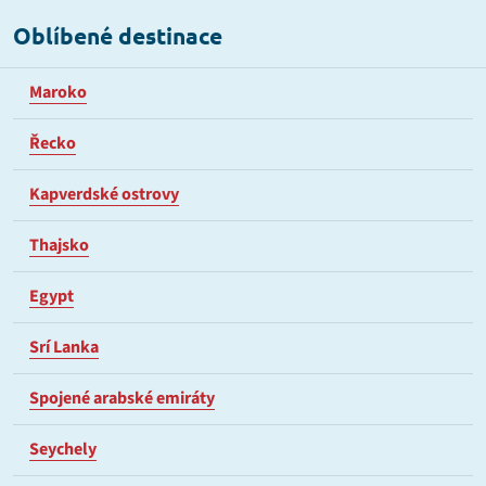
Oblíbené destinace
Maroko
Řecko
Kapverdské ostrovy
Thajsko
Egypt
Srí Lanka
Spojené arabské emiráty
Seychely