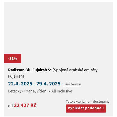
-31%
Radisson Blu Fujairah 5*
(Spojené arabské emiráty,
Fujairah)
22.4. 2025 - 29.4. 2025 -
jiný termín
Letecky - Praha, Vídeň
All Inclusive
Tato akce již není dostupná.
22 427 Kč
od
Vyhledat podobnou