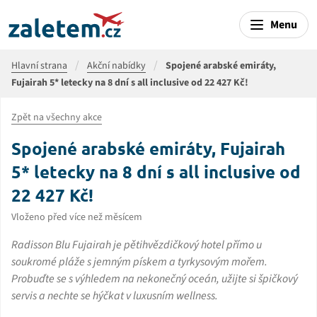
Menu
Hlavní strana
Akční nabídky
Spojené arabské emiráty,
Fujairah 5* letecky na 8 dní s all inclusive od 22 427 Kč!
Zpět na všechny akce
Spojené arabské emiráty, Fujairah
5* letecky na 8 dní s all inclusive od
22 427 Kč!
Vloženo před více než měsícem
Radisson Blu Fujairah je pětihvězdičkový hotel přímo u
soukromé pláže s jemným pískem a tyrkysovým mořem.
Probuďte se s výhledem na nekonečný oceán, užijte si špičkový
servis a nechte se hýčkat v luxusním wellness.