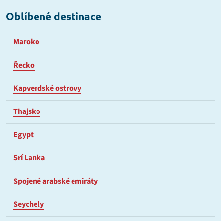
Oblíbené destinace
Maroko
Řecko
Kapverdské ostrovy
Thajsko
Egypt
Srí Lanka
Spojené arabské emiráty
Seychely