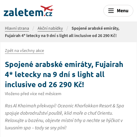
Menu
Hlavní strana
Akční nabídky
Spojené arabské emiráty,
Fujairah 4* letecky na 9 dní s light all inclusive od 26 290 Kč!
Zpět na všechny akce
Spojené arabské emiráty, Fujairah
4* letecky na 9 dní s light all
inclusive od 26 290 Kč!
Vloženo před více než měsícem
Ras Al Khaimah překvapí! Oceanic Khorfakkan Resort & Spa
spojuje dobrodružství pouště, klid moře a chuť Orientu.
Relaxujte u bazénu, objevte místní trhy a nechte se hýčkat v
luxusním spa – tady se sny plní!