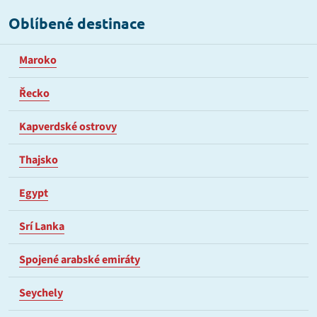
Oblíbené destinace
Maroko
Řecko
Kapverdské ostrovy
Thajsko
Egypt
Srí Lanka
Spojené arabské emiráty
Seychely