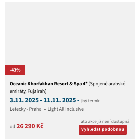
-43%
Oceanic Khorfakkan Resort & Spa 4*
(Spojené arabské
emiráty, Fujairah)
3.11. 2025 - 11.11. 2025 -
jiný termín
Letecky - Praha
Light All inclusive
Tato akce již není dostupná.
26 290 Kč
od
Vyhledat podobnou