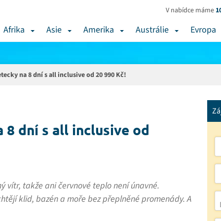
V nabídce máme
1
Afrika
Asie
Amerika
Austrálie
Evropa
tecky na 8 dní s all inclusive od 20 990 Kč!
Zá
 8 dní s all inclusive od
 vítr, takže ani červnové teplo není únavné.
 chtějí klid, bazén a moře bez přeplněné promenády. A