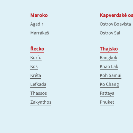
Maroko
Kapverdské os
Agadir
Ostrov Boavista
Marrákeš
Ostrov Sal
Řecko
Thajsko
Korfu
Bangkok
Kos
Khao Lak
Kréta
Koh Samui
Lefkada
Ko Chang
Thassos
Pattaya
Zakynthos
Phuket