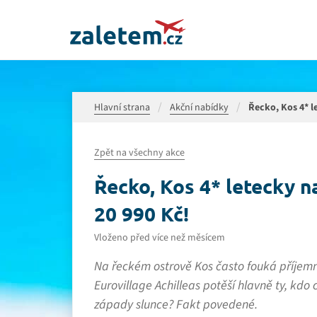
Hlavní strana
Akční nabídky
Řecko, Kos 4* le
Zpět na všechny akce
Řecko, Kos 4* letecky na
20 990 Kč!
Vloženo před více než měsícem
Na řeckém ostrově Kos často fouká příjemný
Eurovillage Achilleas potěší hlavně ty, kdo
západy slunce? Fakt povedené.