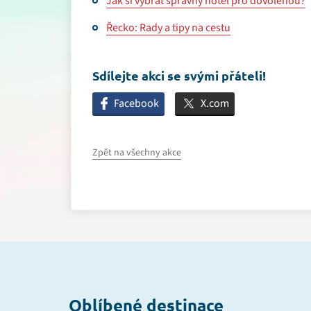
Jak si vybrat správný hotel pro dovolenou?
Řecko: Rady a tipy na cestu
Sdílejte akci se svými přáteli!
Facebook
X.com
Zpět na všechny akce
Oblíbené destinace