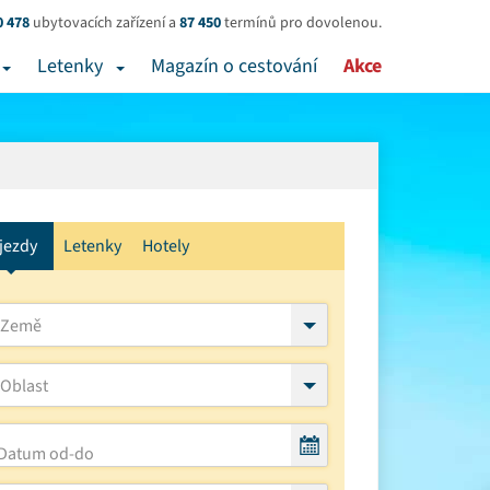
0 478
ubytovacích zařízení a
87 450
termínů pro dovolenou.
Letenky
Magazín o cestování
Akce
jezdy
Letenky
Hotely
Země
Oblast