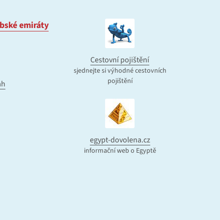
bské emiráty
Cestovní pojištění
sjednejte si výhodné cestovních
pojištění
ah
egypt-dovolena.cz
informační web o Egyptě