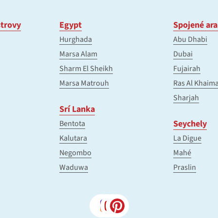
trovy
Egypt
Spojené ara
Hurghada
Abu Dhabi
Marsa Alam
Dubai
Sharm El Sheikh
Fujairah
Marsa Matrouh
Ras Al Khaim
Sharjah
Srí Lanka
Seychely
Bentota
Kalutara
La Digue
Negombo
Mahé
Waduwa
Praslin