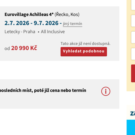
Eurovillage Achilleas 4*
(Řecko, Kos)
2.7. 2026 - 9.7. 2026 -
jiný termín
Letecky - Praha
All Inclusive
Tato akce již není dostupná.
20 990 Kč
od
Vyhledat podobnou
osledních míst, poté již cena nebo termín