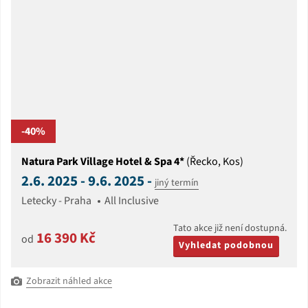
-40%
Natura Park Village Hotel & Spa 4*
(Řecko, Kos)
2.6. 2025 - 9.6. 2025 -
jiný termín
Letecky - Praha
All Inclusive
Tato akce již není dostupná.
16 390 Kč
od
Vyhledat podobnou
Zobrazit náhled akce