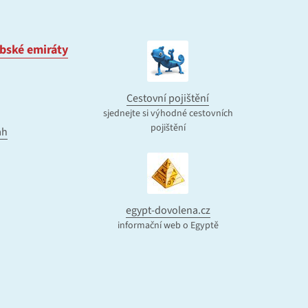
bské emiráty
Cestovní pojištění
sjednejte si výhodné cestovních
pojištění
ah
egypt-dovolena.cz
informační web o Egyptě