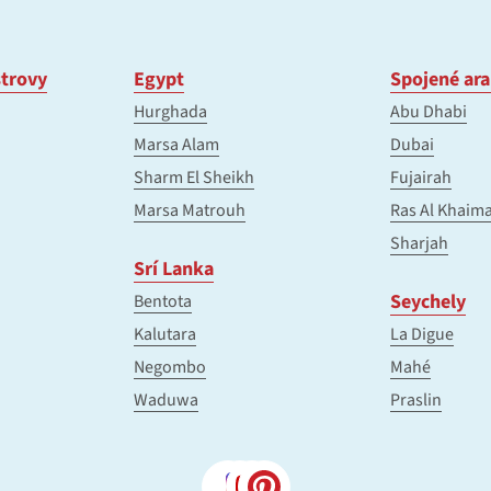
trovy
Egypt
Spojené ara
Hurghada
Abu Dhabi
Marsa Alam
Dubai
Sharm El Sheikh
Fujairah
Marsa Matrouh
Ras Al Khaim
Sharjah
Srí Lanka
Seychely
Bentota
Kalutara
La Digue
Negombo
Mahé
Waduwa
Praslin