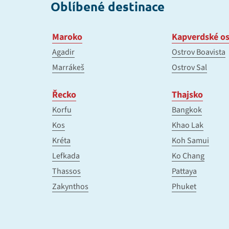
Oblíbené destinace
Maroko
Kapverdské os
Agadir
Ostrov Boavista
Marrákeš
Ostrov Sal
Řecko
Thajsko
Korfu
Bangkok
Kos
Khao Lak
Kréta
Koh Samui
Lefkada
Ko Chang
Thassos
Pattaya
Zakynthos
Phuket