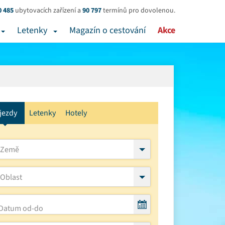
0 485
ubytovacích zařízení a
90 797
termínů pro dovolenou.
Letenky
Magazín o cestování
Akce
jezdy
Letenky
Hotely
Země
Oblast