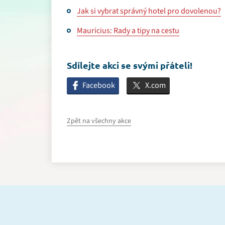
Jak si vybrat správný hotel pro dovolenou?
Mauricius: Rady a tipy na cestu
Sdílejte akci se svými přáteli!
Facebook
X.com
Zpět na všechny akce