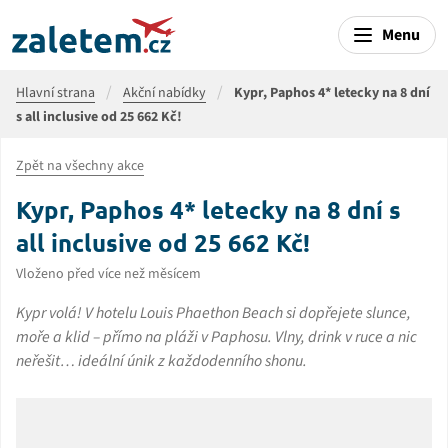
Menu
Hlavní strana
Akční nabídky
Kypr, Paphos 4* letecky na 8 dní
s all inclusive od 25 662 Kč!
Zpět na všechny akce
Kypr, Paphos 4* letecky na 8 dní s
all inclusive od 25 662 Kč!
Vloženo před více než měsícem
Kypr volá! V hotelu Louis Phaethon Beach si dopřejete slunce,
moře a klid – přímo na pláži v Paphosu. Vlny, drink v ruce a nic
neřešit… ideální únik z každodenního shonu.