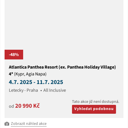
-48%
Atlantica Panthea Resort (ex. Panthea Holiday Village)
4*
(Kypr, Agia Napa)
4.7. 2025 - 11.7. 2025
Letecky - Praha
All Inclusive
Tato akce již není dostupná.
20 990 Kč
od
Vyhledat podobnou
Zobrazit náhled akce