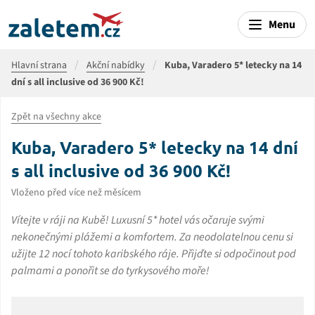
Menu
Hlavní strana
Akční nabídky
Kuba, Varadero 5* letecky na 14
dní s all inclusive od 36 900 Kč!
Zpět na všechny akce
Kuba, Varadero 5* letecky na 14 dní
s all inclusive od 36 900 Kč!
Vloženo před více než měsícem
Vítejte v ráji na Kubě! Luxusní 5* hotel vás očaruje svými
nekonečnými plážemi a komfortem. Za neodolatelnou cenu si
užijte 12 nocí tohoto karibského ráje. Přijďte si odpočinout pod
palmami a ponořit se do tyrkysového moře!