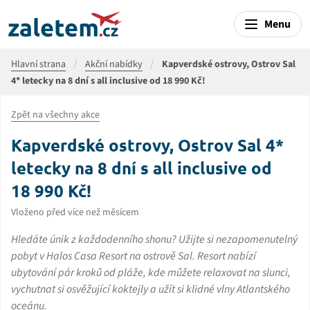
Menu
Hlavní strana
Akční nabídky
Kapverdské ostrovy, Ostrov Sal
4* letecky na 8 dní s all inclusive od 18 990 Kč!
Zpět na všechny akce
Kapverdské ostrovy, Ostrov Sal 4*
letecky na 8 dní s all inclusive od
18 990 Kč!
Vloženo před více než měsícem
Hledáte únik z každodenního shonu? Užijte si nezapomenutelný
pobyt v Halos Casa Resort na ostrově Sal. Resort nabízí
ubytování pár kroků od pláže, kde můžete relaxovat na slunci,
vychutnat si osvěžující koktejly a užít si klidné vlny Atlantského
oceánu.