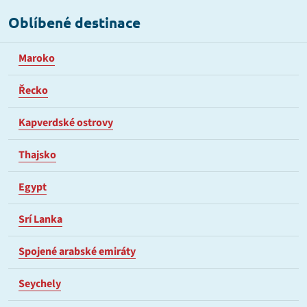
Oblíbené destinace
Maroko
Řecko
Kapverdské ostrovy
Thajsko
Egypt
Srí Lanka
Spojené arabské emiráty
Seychely