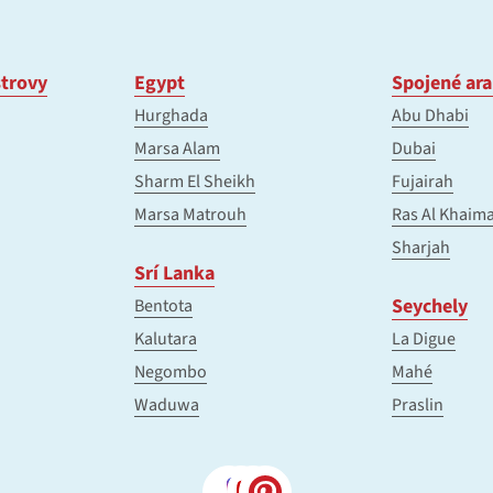
trovy
Egypt
Spojené ara
Hurghada
Abu Dhabi
Marsa Alam
Dubai
Sharm El Sheikh
Fujairah
Marsa Matrouh
Ras Al Khaim
Sharjah
Srí Lanka
Seychely
Bentota
Kalutara
La Digue
Negombo
Mahé
Waduwa
Praslin