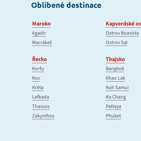
Oblíbené destinace
Maroko
Kapverdské os
Agadir
Ostrov Boavista
Marrákeš
Ostrov Sal
Řecko
Thajsko
Korfu
Bangkok
Kos
Khao Lak
Kréta
Koh Samui
Lefkada
Ko Chang
Thassos
Pattaya
Zakynthos
Phuket