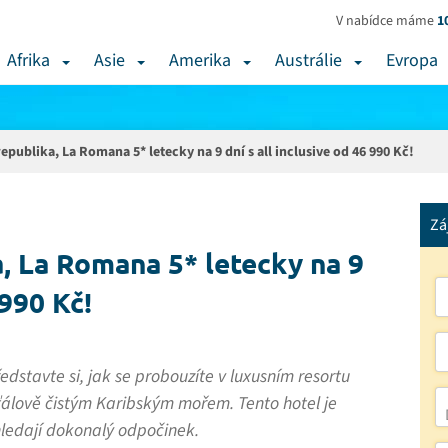
V nabídce máme
1
Afrika
Asie
Amerika
Austrálie
Evropa
publika, La Romana 5* letecky na 9 dní s all inclusive od 46 990 Kč!
Zá
, La Romana 5* letecky na 9
 990 Kč!
dstavte si, jak se probouzíte v luxusním resortu
álově čistým Karibským mořem. Tento hotel je
 hledají dokonalý odpočinek.