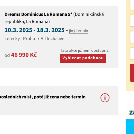
Dreams Dominicus La Romana 5*
(Dominikánská
republika, La Romana)
10.3. 2025 - 18.3. 2025 -
jiný termín
Letecky - Praha
All Inclusive
Tato akce již není dostupná.
46 990 Kč
od
Vyhledat podobnou
osledních míst, poté již cena nebo termín