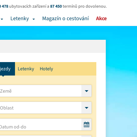
0 478
ubytovacích zařízení a
87 450
termínů pro dovolenou.
Letenky
Magazín o cestování
Akce
jezdy
Letenky
Hotely
Země
Oblast