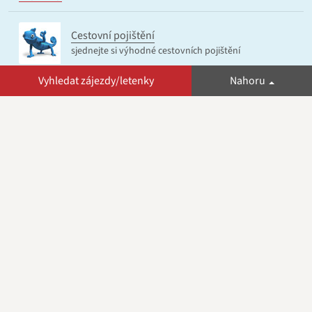
Cestovní pojištění
sjednejte si výhodné cestovních pojištění
Vyhledat zájezdy/letenky
Nahoru
egypt-dovolena.cz
informační web o Egyptě
© 2026 zaletem.cz
Zájezdy dodávány INVIA a.s., společnost tento web
neprovozuje.
Mapa webu
Kontakt
Podmínky cookies
Nastavit cookies