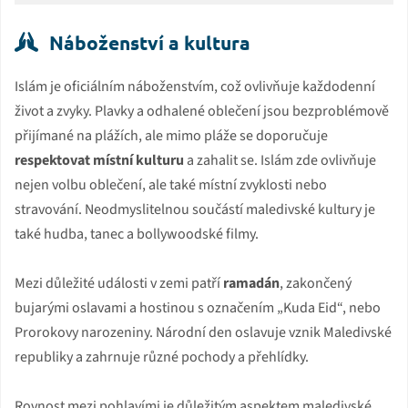
Náboženství a kultura
Islám je oficiálním náboženstvím, což ovlivňuje každodenní
život a zvyky. Plavky a odhalené oblečení jsou bezproblémově
přijímané na plážích, ale mimo pláže se doporučuje
respektovat místní kulturu
a zahalit se. Islám zde ovlivňuje
nejen volbu oblečení, ale také místní zvyklosti nebo
stravování. Neodmyslitelnou součástí maledivské kultury je
také hudba, tanec a bollywoodské filmy.
Mezi důležité události v zemi patří
ramadán
, zakončený
bujarými oslavami a hostinou s označením „Kuda Eid“, nebo
Prorokovy narozeniny. Národní den oslavuje vznik Maledivské
republiky a zahrnuje různé pochody a přehlídky.
Rovnost mezi pohlavími je důležitým aspektem maledivské