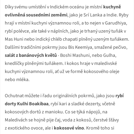
Díky svému umístění v Indickém oceánu je místní
kuchyně
ovlivněná sousedními zeměmi
, jako je Srí Lanka a Indie. Ryby
hrají v místní kuchyni významnou roli, a to nejen v Garudhiya,
rybí polévce, ale také v náplních, jako je trhaný uzený tuňák v
Mas Huni nebo indický chléb chapati plněný uzeným tuňákem.
Dalšími tradičními pokrmy jsou Bis Keemiya, smažené pečivo,
salát z banánových květů
- Boshi Mashuni, nebo Gulha,
knedlíčky plněnými tuňákem. I kokos hraje v maledivské
kuchyni významnou roli, ať už ve formě kokosového oleje
nebo mléka.
Ochutnat můžete i řadu originálních pokrmů, jako jsou
rybí
dorty Kulhi Boakibaa
, rybí kari a sladké dezerty, včetně
kokosových dortů z manioku. Co se týká nápojů, na
Maledivách se hojně pije čaj, voda z kokosů, čerstvé šťávy
z exotického ovoce, ale i
kokosové víno
. Kromě toho si