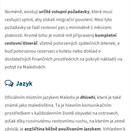
Nicméně, existují
určité vstupní požadavky
, které musí
cestující splnit, aby získali imigrační povolení. Mezi tyto
požadavky se řadí cestovní pas s minimálně 1 měsícem
platnosti. Kromě toho je nutné mít připravený
kompletní
cestovní itinerář
, včetně potvrzených zpátečních letenek, a
buď potvrzenou rezervaci v hotelu nebo doklad o
dostatečných finančních prostředcích na pokrytí nákladů na
pobyt na Maledivách.
Jazyk
Oficiálním místním jazykem Malediv je
dhivehi
, které je také
známé jako maledivština. Ta je hlavním komunikačním
prostředkem v každodenním životě obyvatel na ostrovech,
avšak díky rozvinutému cestovnímu ruchu, na kterém je země
závislá, je
angličtina běžně používaným jazykem
. Vzhledem k