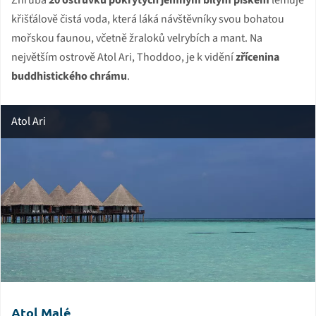
Zhruba
20 ostrůvku pokrytých jemným bílým pískem
lemuje
křišťálově čistá voda, která láká návštěvníky svou bohatou
mořskou faunou, včetně žraloků velrybích a mant. Na
největším ostrově Atol Ari, Thoddoo, je k vidění
zřícenina
buddhistického chrámu
.
Atol Ari
Atol Malé