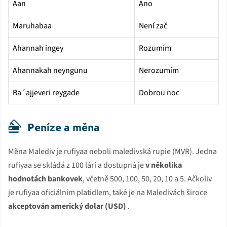
Aan
Ano
Maruhabaa
Není zač
Ahannah ingey
Rozumím
Ahannakah neyngunu
Nerozumím
Ba´ajjeveri reygade
Dobrou noc
Peníze a měna
Měna Malediv je rufiyaa neboli maledivská rupie (MVR). Jedna
rufiyaa se skládá z 100 lárí a dostupná je
v několika
hodnotách bankovek
, včetně 500, 100, 50, 20, 10 a 5. Ačkoliv
je rufiyaa oficiálním platidlem, také je na Maledivách široce
akceptován americký dolar (USD)
.