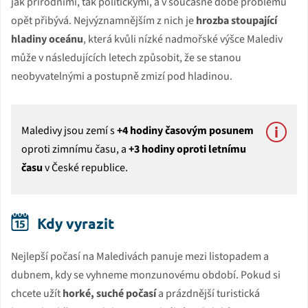
jak přírodními, tak politickými, a v současné době problémů
opět přibývá. Nejvýznamnějším z nich je
hrozba stoupající
hladiny oceánu
, která kvůli nízké nadmořské výšce Malediv
může v následujících letech způsobit, že se stanou
neobyvatelnými a postupně zmizí pod hladinou.
Maledivy jsou zemí s
+4 hodiny časovým posunem
oproti zimnímu času, a
+3 hodiny oproti letnímu
času
v České republice.
Kdy vyrazit
Nejlepší počasí na Maledivách panuje mezi listopadem a
dubnem, kdy se vyhneme monzunovému období. Pokud si
chcete užít
horké, suché počasí
a prázdnější turistická