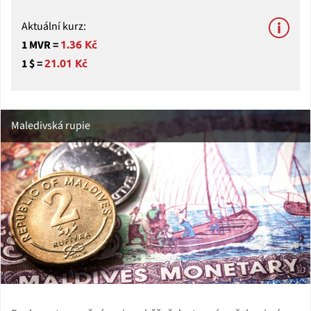
Aktuální kurz:
1.36 Kč
1 MVR =
21.01 Kč
1 $ =
Maledivská rupie