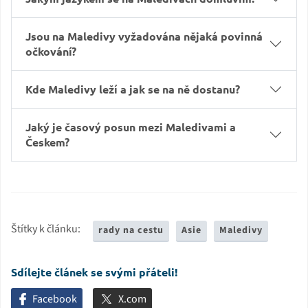
Jsou na Maledivy vyžadována nějaká povinná
očkování?
Kde Maledivy leží a jak se na ně dostanu?
Jaký je časový posun mezi Maledivami a
Českem?
Štítky k článku:
rady na cestu
Asie
Maledivy
Sdílejte článek se svými přáteli!
Facebook
X.com