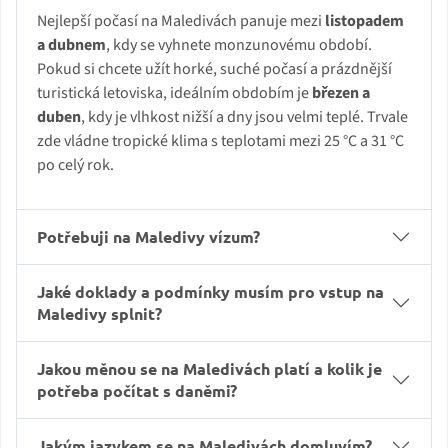
Nejlepší počasí na Maledivách panuje mezi
listopadem
a dubnem
, kdy se vyhnete monzunovému období.
Pokud si chcete užít horké, suché počasí a prázdnější
turistická letoviska, ideálním obdobím je
březen a
duben
, kdy je vlhkost nižší a dny jsou velmi teplé. Trvale
zde vládne tropické klima s teplotami mezi 25 °C a 31 °C
po celý rok.
Potřebuji na Maledivy vízum?
Jaké doklady a podmínky musím pro vstup na
Maledivy splnit?
Jakou měnou se na Maledivách platí a kolik je
potřeba počítat s daněmi?
Jakým jazykem se na Maledivách domluvím?