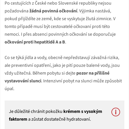
Po cestujících z České nebo Slovenské republiky nejsou
požadována
žádná povinná očkování
. Výjimka nastává,
pokud přijíždíte ze země, kde se vyskytuje žlutá zimnice. V
tomto případě musí být cestovatelé očkovaní proti této
nemoci. I přes absenci povinných očkování se doporučuje
očkování proti hepatitidě A a B
.
Co se týká jídla a vody, obecně nepředstavují závažná rizika,
ale preventivní opatření, jako je pití pouze balené vody, jsou
vždy užitečná. Během pobytu si dejte
pozor na přílišné
vystavování slunci
. Intenzivní pobyt na slunci může způsobit
úpal.
Je důležité chránit pokožku
krémem s vysokým
faktorem
a zůstat dostatečně hydratovaní.