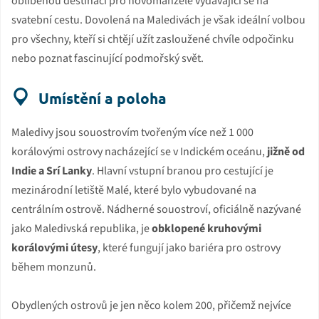
oblíbenou destinací pro novomanžele vydávající se na
svatební cestu. Dovolená na Maledivách je však ideální volbou
pro všechny, kteří si chtějí užít zasloužené chvíle odpočinku
nebo poznat fascinující podmořský svět.
Umístění a poloha
Maledivy jsou souostrovím tvořeným více než 1 000
korálovými ostrovy nacházející se v Indickém oceánu,
jižně od
Indie a Srí Lanky
. Hlavní vstupní branou pro cestující je
mezinárodní letiště Malé, které bylo vybudované na
centrálním ostrově. Nádherné souostroví, oficiálně nazývané
jako Maledivská republika, je
obklopené kruhovými
korálovými útesy
, které fungují jako bariéra pro ostrovy
během monzunů.
Obydlených ostrovů je jen něco kolem 200, přičemž nejvíce