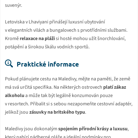
suvenýr.
Letoviska v Lhaviyani přinášejí luxusní ubytování
v elegantních vilách a bungalovech s prvotřídními službami.
Kromě
relaxace na pláži
si hosté mohou užít šnorchlování,
potápění a širokou škálu vodních sportů.
Praktické informace
Pokud plánujete cestu na Maledivy, mějte na paměti, že země
má svá určitá specifika. Na některých ostrovech
platí zákaz
alkoholu
a může tak být legálně konzumován pouze
v resortech. Přibalit si s sebou nezapomeňte cestovní adaptér,
jelikož jsou
zásuvky na britského typu
.
Maledivy jsou dokonalým
spojením přírodní krásy a luxusu
,
který nabízí nádherné pláže a ideální podmínky pro