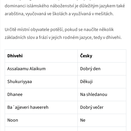
dominanci islámského náboženství je důležitým jazykem také
arabština, vyučovaná ve školách a využívaná v mešitách.
Určitě místní obyvatele potěší, pokud se naučíte několik
základních slov a frází v jejich rodném jazyce, tedy v dhivehi.
Dhivehi
Česky
Assalaamu Alaikum
Dobrý den
Shukuriyyaa
Děkuji
Dhanee
Na shledanou
Ba´ajjeveri haveereh
Dobrý večer
Noon
Ne