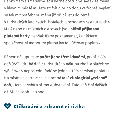
Bankomaty a směnárny jsou běžně dostupné, avšak zejména
v hlavním městě můžete strávit dlouho dobu ve frontě, vyplatí
se tak mít potřebnou měnu již při příletu do země.
V turistických letoviscích, hotelech, obchodech restauracích v
Malé nebo na místních ostrovech jsou
běžně přijímané
platební karty
. Je však třeba poznamenat, že některé
společnosti si mohou za platbu kartou účtovat poplatek.
Během nákupů také
počítejte se třemi daněmi
, první je 8%
daň (VAT), druhá daň z turistického nákupu zboží a služeb ve
výši 6 % a v neposlední řadě se jedná o 10% servisní poplatek.
Na místních ostrovech je placená také
ekologická „zelená"
daň
, která se vybírá přímo v ubytování. Tato daň činí dalších
8 USD na osobu na noc.
Očkování a zdravotní rizika