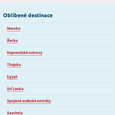
Oblíbené destinace
Maroko
Řecko
Kapverdské ostrovy
Thajsko
Egypt
Srí Lanka
Spojené arabské emiráty
Seychely