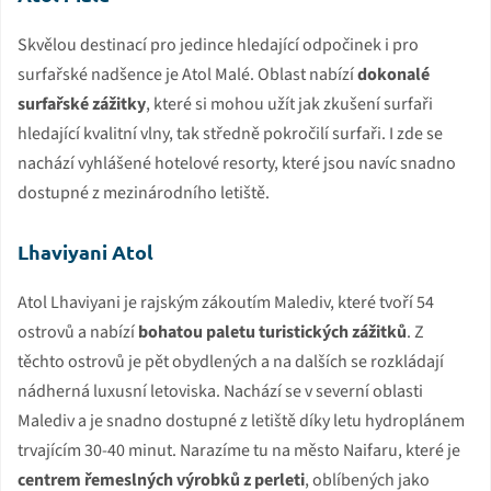
Skvělou destinací pro jedince hledající odpočinek i pro
surfařské nadšence je Atol Malé. Oblast nabízí
dokonalé
surfařské zážitky
, které si mohou užít jak zkušení surfaři
hledající kvalitní vlny, tak středně pokročilí surfaři. I zde se
nachází vyhlášené hotelové resorty, které jsou navíc snadno
dostupné z mezinárodního letiště.
Lhaviyani Atol
Atol Lhaviyani je rajským zákoutím Malediv, které tvoří 54
ostrovů a nabízí
bohatou paletu turistických zážitků
. Z
těchto ostrovů je pět obydlených a na dalších se rozkládají
nádherná luxusní letoviska. Nachází se v severní oblasti
Malediv a je snadno dostupné z letiště díky letu hydroplánem
trvajícím 30-40 minut. Narazíme tu na město Naifaru, které je
centrem řemeslných výrobků z perleti
, oblíbených jako