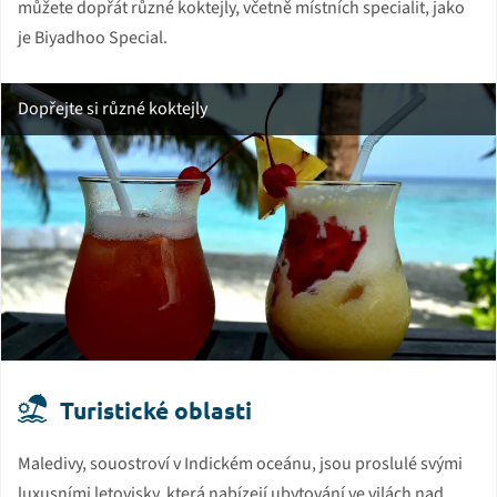
můžete dopřát různé koktejly, včetně místních specialit, jako
je Biyadhoo Special.
Dopřejte si různé koktejly
Turistické oblasti
Maledivy, souostroví v Indickém oceánu, jsou proslulé svými
luxusními letovisky, která nabízejí ubytování ve vilách nad