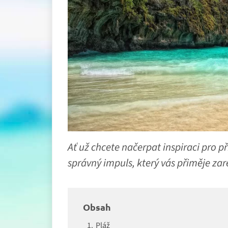
Ať už chcete načerpat inspiraci pro př
správný impuls, který vás přiměje za
Obsah
Pláž