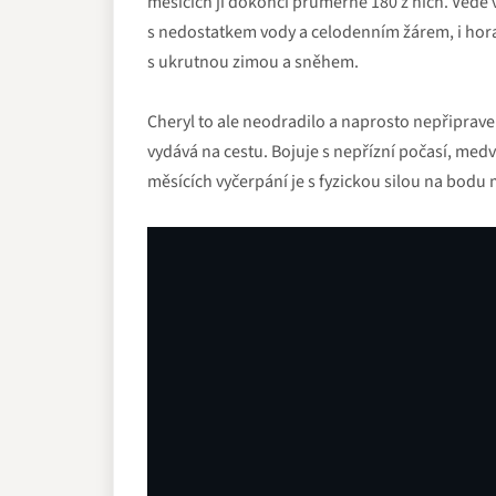
měsících ji dokončí průměrně 180 z nich. Vede 
s nedostatkem vody a celodenním žárem, i ho
s ukrutnou zimou a sněhem.
Cheryl to ale neodradilo a naprosto nepřipra
vydává na cestu. Bojuje s nepřízní počasí, med
měsících vyčerpání je s fyzickou silou na bodu m