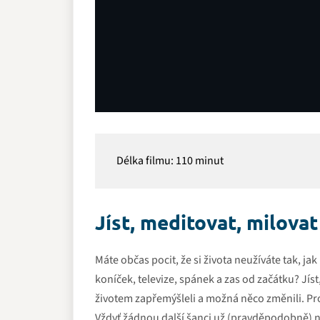
Délka filmu: 110 minut
Youtube video
Jíst, meditovat, milovat
Tento obsah je hostován třetí
přijímáte
podmínky
youtube.c
Máte občas pocit, že si života neužíváte tak, ja
koníček, televize, spánek a zas od začátku? Jí
Přehrát
životem zapřemýšleli a možná něco změnili. Pr
Vždyť žádnou další šanci už (pravděpodobně) 