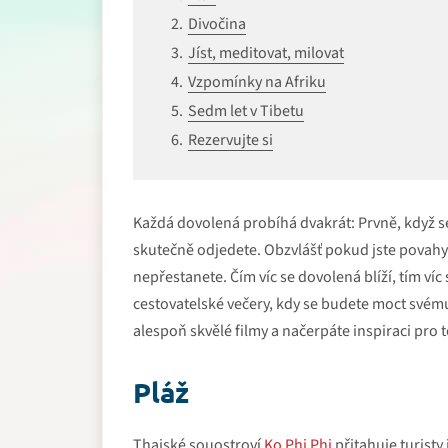
Divočina
Jíst, meditovat, milovat
Vzpomínky na Afriku
Sedm let v Tibetu
Rezervujte si
Každá dovolená probíhá dvakrát: Prvně, když se 
skutečně odjedete. Obzvlášť pokud jste povahy sní
nepřestanete. Čím víc se dovolená blíží, tím víc
cestovatelské večery, kdy se budete moct svému 
alespoň skvělé filmy a načerpáte inspiraci pro t
Pláž
Thajské souostroví
Ko Phi Phi
přitahuje turisty