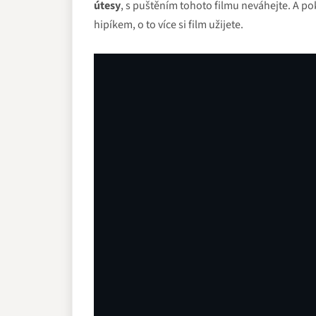
útesy
, s puštěním tohoto filmu neváhejte. A po
hipíkem, o to více si film užijete.