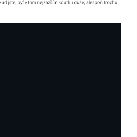
kud jste, byť v tom nejzazším koutku duše, alespoň trochu