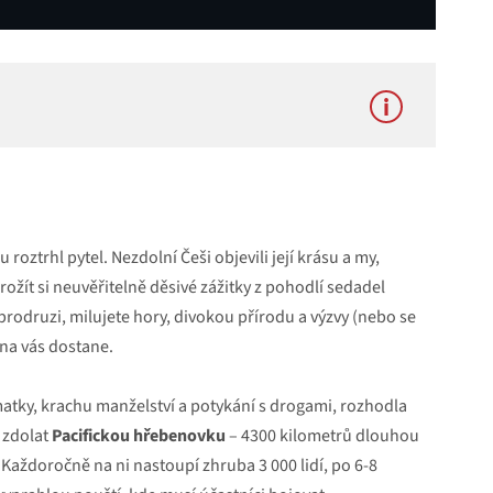
 stranou. Zobrazením externího obsahu
om.
roztrhl pytel. Nezdolní Češi objevili její krásu a my,
žít si neuvěřitelně děsivé zážitky z pohodlí sedadel
Povolit načítání všech youtube videí
brodruzi, milujete hory, divokou přírodu a výzvy (nebo se
ina vás dostane.
matky, krachu manželství a potykání s drogami, rozhodla
 zdolat
Pacifickou hřebenovku
– 4300 kilometrů dlouhou
 Každoročně na ni nastoupí zhruba 3 000 lidí, po 6-8