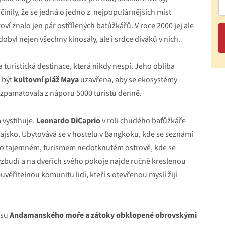
inily, že se jedná o jedno z nejpopulárnějších míst
oví znalo jen pár ostřílených baťůžkářů. V roce 2000 jej ale
dobyl nejen všechny kinosály, ale i srdce diváků v nich.
turistická destinace, která nikdy nespí. Jeho obliba
 být
kultovní pláž Maya
uzavřena, aby se ekosystémy
vzpamatovala z náporu 5000 turistů denně.
 vystihuje.
Leonardo DiCaprio
v roli chudého baťůžkáře
jsko. Ubytovává se v hostelu v Bangkoku, kde se seznámí
h o tajemném, turismem nedotknutém ostrově, kde se
 vzbudí a na dveřích svého pokoje najde ručně kreslenou
věřitelnou komunitu lidí, kteří s otevřenou myslí žijí
ásu
Andamanského moře a zátoky obklopené obrovskými