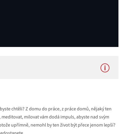
 stranou. Zobrazením externího obsahu
om.
k byste chtěli? Z domu do práce, z práce domů, nějaký ten
st, meditovat, milovat vám dodá impuls, abyste nad svým
Povolit načítání všech youtube videí
otože upřímně, nemohl by ten život být přece jenom lepší?
nedostanete.