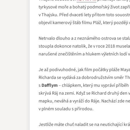
tyrkysové moře a bohatý podmořský život zapříč
v Thajsku. Před dvaceti lety přitom toto souostr
objevil kamerový štáb filmu Pláž, který později 
Netrvalo dlouho a z neznámého ostrova se stala 
stoupla dokonce natolik, že v roce 2018 musela
narušené znečištěním a hlukem výletních lodí 
Je až podivuhodné, jak film počátky pláže Maya
Richarda se vydává za dobrodružstvím směr Tha
s
Dafflym
– chlápkem, který mu vypráví příbě
skrývá Ráj na zemi. Když se Richard druhý den
mapku, neváhá a vyráží do Ráje. Nachází zde neu
v plném souladu s přírodou.
Jestliže máte chuť naladit se na neutichající kr