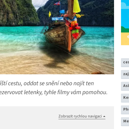
ce
za
íští cestu, oddat se snění nebo najít ten
As
rezervovat letenky, tyhle filmy vám pomohou.
Ke
Ph
Zobrazit rychlou navigaci
Me