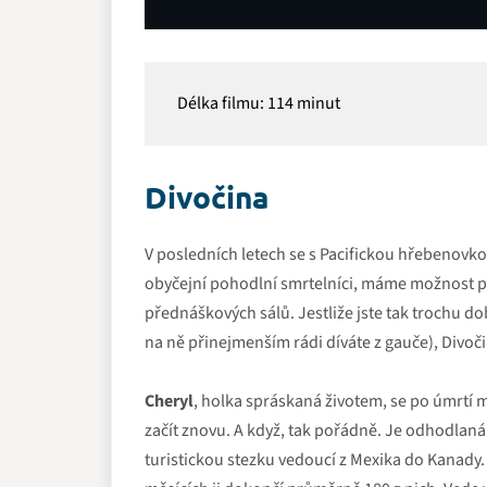
Délka filmu: 114 minut
Youtube video
Divočina
Tento obsah je hostován třetí
přijímáte
podmínky
youtube.c
V posledních letech se s Pacifickou hřebenovkou 
obyčejní pohodlní smrtelníci, máme možnost pro
Přehrát
přednáškových sálů. Jestliže jste tak trochu do
na ně přinejmenším rádi díváte z gauče), Divoč
Cheryl
, holka spráskaná životem, se po úmrtí 
začít znovu. A když, tak pořádně. Je odhodlaná
turistickou stezku vedoucí z Mexika do Kanady.