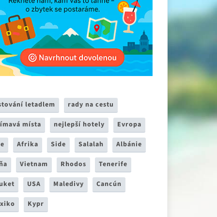
stování letadlem
rady na cestu
jímavá místa
nejlepší hotely
Evropa
ie
Afrika
Side
Salalah
Albánie
ňa
Vietnam
Rhodos
Tenerife
uket
USA
Maledivy
Cancún
xiko
Kypr