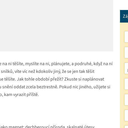
Zá
na ni těšíte, myslíte na ni, plánujete, a podruhé, když na ní
lků, víte víc než kdokoliv jiný, že se jen tak těšit
 se těšíte. Jak tohle období přežít? Zkuste si naplánovat
snění oddat zcela beztrestně. Pokud nic jiného, užijete si
o, kam vyrazit příště.
 jako magnet: dechberoucí příroda, skalnaté útesy,