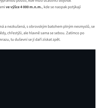
vyprahlou pouští, kde musí účastníci bojovat
rami
ve výšce 4 000 m.n.m.
, kde se naopak potýkají
vená a nezkušená, s obrovským batohem plným nesmyslů, se
vědy, chřestýši, ale hlavně sama se sebou. Zatímco po
razu, tu duševní se jí daří získat zpět.