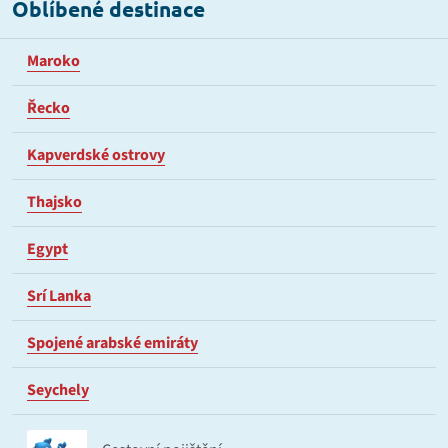
Oblíbené destinace
Maroko
Řecko
Kapverdské ostrovy
Thajsko
Egypt
Srí Lanka
Spojené arabské emiráty
Seychely