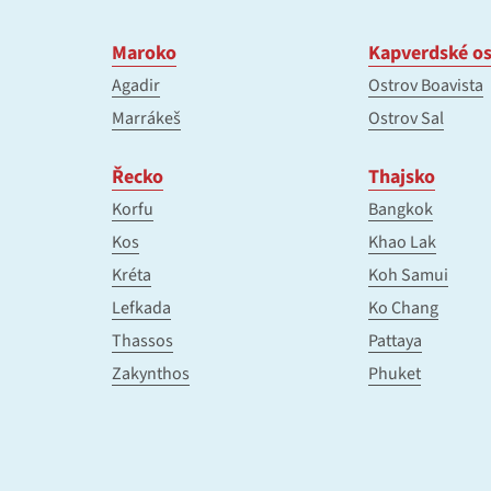
Maroko
Kapverdské os
Agadir
Ostrov Boavista
Marrákeš
Ostrov Sal
Řecko
Thajsko
Korfu
Bangkok
Kos
Khao Lak
Kréta
Koh Samui
Lefkada
Ko Chang
Thassos
Pattaya
Zakynthos
Phuket