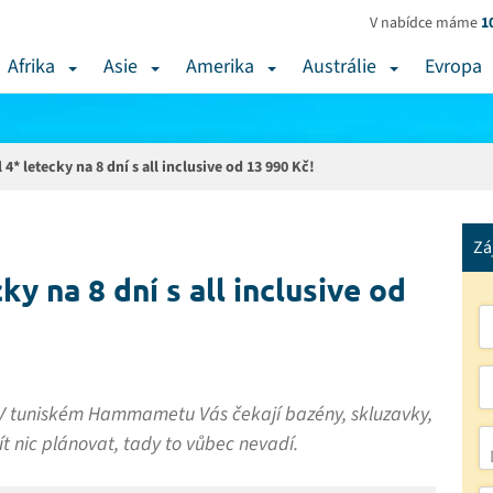
V nabídce máme
1
Afrika
Asie
Amerika
Austrálie
Evropa
4* letecky na 8 dní s all inclusive od 13 990 Kč!
Zá
ky na 8 dní s all inclusive od
? V tuniském Hammametu Vás čekají bazény, skluzavky,
t nic plánovat, tady to vůbec nevadí.