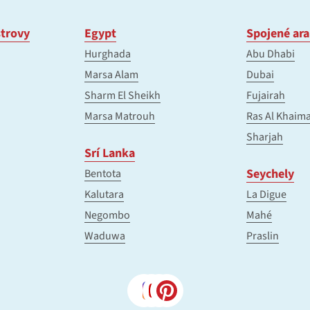
trovy
Egypt
Spojené ara
Hurghada
Abu Dhabi
Marsa Alam
Dubai
Sharm El Sheikh
Fujairah
Marsa Matrouh
Ras Al Khaim
Sharjah
Srí Lanka
Seychely
Bentota
Kalutara
La Digue
Negombo
Mahé
Waduwa
Praslin