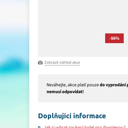
-56%
Zobrazit náhled akce
Neváhejte, akce platí pouze
do vyprodání p
nemusí odpovídat!
Doplňující informace
Jak si vybrat správný hotel pro dovolenou?