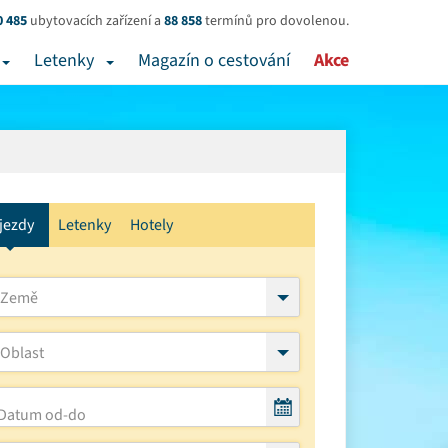
0 485
ubytovacích zařízení a
88 858
termínů pro dovolenou.
Letenky
Magazín o cestování
Akce
jezdy
Letenky
Hotely
Země
Oblast